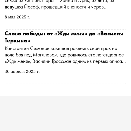
семье из Англии. Пара — Ханна и Эрик, их дети, их
дедушка Йосеф, прошедший в юности и через
Варшавское гетто и через лагерь в Треблинке.
8 мая 2025 г.
Актуальное для сегодняшнего дня чтение.
«Сноб» публикует фрагмент из книги, вышедшей в
издательстве Corpus в переводе Юлии Полещук
Слово победы: от «Жди меня» до «Василия
Теркина»
Константин Симонов завещал развеять свой прах на
поле боя под Могилевом, где родилось его легендарное
«Жди меня», Василий Гроссман одним из первых описал
ад Треблинки, Илья Эренбург ввел в оборот
30 апреля 2025 г.
словосочетание «День Победы» еще в 1941 году, Борис
Полевой первым вошел в Освенцим и написал «Повесть
о настоящем человеке», а Александр Твардовский
придумал легендарного «Василия Теркина», публикуя
главы на протяжении всей войны. В спецпроекте
«Сноба» «Стена Победы» — писатели, без которых эту
победу невозможно представить