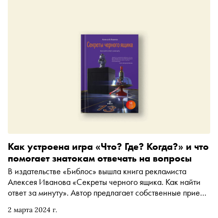
родины. Женщина прошла через репрессии и ГУЛАГ и
описала свой опыт в книге. С разрешения издательства
«Сноб» публикует отрывок
Как устроена игра «Что? Где? Когда?» и что
помогает знатокам отвечать на вопросы
В издательстве «Библос» вышла книга рекламиста
Алексея Иванова «Секреты черного ящика. Как найти
ответ за минуту». Автор предлагает собственные приемы
для поиска ответов на сложные вопросы в условиях
2 марта 2024 г.
ограниченного времени. «Сноб» публикует отрывок