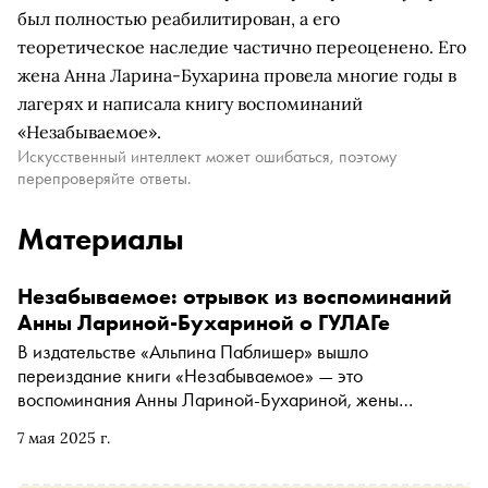
был полностью реабилитирован, а его
теоретическое наследие частично переоценено. Его
жена Анна Ларина-Бухарина провела многие годы в
лагерях и написала книгу воспоминаний
«Незабываемое».
Искусственный интеллект может ошибаться, поэтому
перепроверяйте ответы.
Материалы
Незабываемое: отрывок из воспоминаний
Анны Лариной-Бухариной о ГУЛАГе
В издательстве «Альпина Паблишер» вышло
переиздание книги «Незабываемое» — это
воспоминания Анны Лариной-Бухариной, жены
известного партийного деятеля Николая Бухарина.
7 мая 2025 г.
Жизнь Лариной-Бухариной изменилась в 1937 году,
когда ее признали ЧСИРом — членом семьи изменника