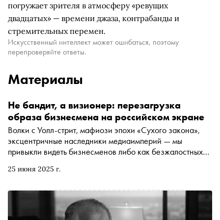
погружает зрителя в атмосферу «ревущих
двадцатых» — времени джаза, контрабанды и
стремительных перемен.
Искусственный интеллект может ошибаться, поэтому
перепроверяйте ответы.
Материалы
Не бандит, а визионер: перезагрузка
образа бизнесмена на российском экране
Волки с Уолл-стрит, мафиози эпохи «Сухого закона»,
эксцентричные наследники медиаимперий — мы
привыкли видеть бизнесменов либо как безжалостных
хищников, либо как карикатурных богачей. Российский
25 июня 2025 г.
сериал «Минута тишины», вышедший на Okko,
предлагает неожиданный взгляд: а что, если
предприниматель — не герой криминальной хроники
или глянца, а сложная фигура, способная думать про
общество?