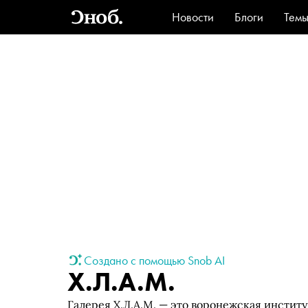
Новости
Блоги
Тем
Стиль
Ви
Создано с помощью Snob AI
Х.Л.А.М.
Галерея Х.Л.А.М. — это воронежская институ