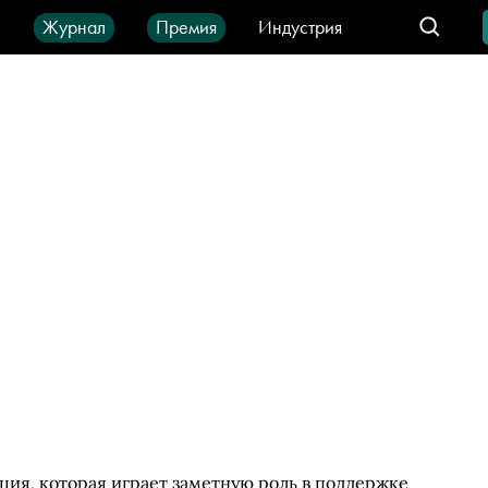
ы
Журнал
Премия
Индустрия
део
Город
IT-продукты
ция, которая играет заметную роль в поддержке