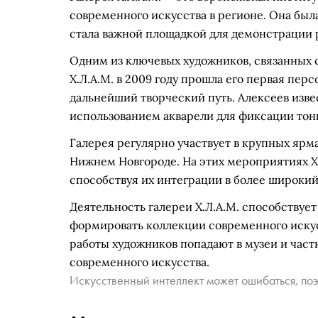
современного искусства в регионе. Она была
стала важной площадкой для демонстрации 
Одним из ключевых художников, связанных с
Х.Л.А.М. в 2009 году прошла его первая пер
дальнейший творческий путь. Алексеев из
использованием акварели для фиксации тонк
Галерея регулярно участвует в крупных ярма
Нижнем Новгороде. На этих мероприятиях Х.
способствуя их интеграции в более широки
Деятельность галереи Х.Л.А.М. способствуе
формировать коллекции современного искусс
работы художников попадают в музеи и час
современного искусства.
Искусственный интеллект может ошибаться, поэ