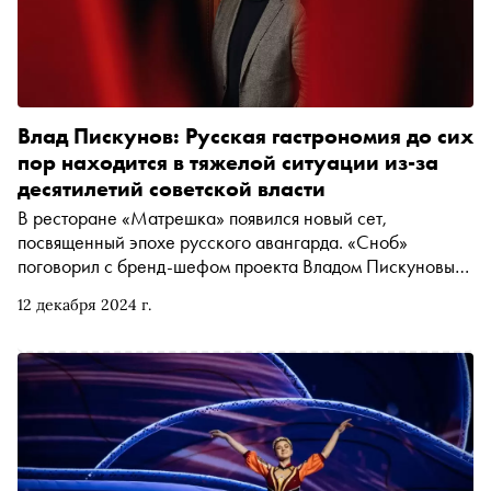
Влад Пискунов: Русская гастрономия до сих
пор находится в тяжелой ситуации из-за
десятилетий советской власти
В ресторане «Матрешка» появился новый сет,
посвященный эпохе русского авангарда. «Сноб»
поговорил с бренд-шефом проекта Владом Пискуновым,
автором книг и знатоком русской кухни — об
12 декабря 2024 г.
авангардной еде, гастрономии времен НЭПа, вкусах,
которые мы потеряли, и о том, какой могла бы быть
русская кухня, если бы не революция 1917 года