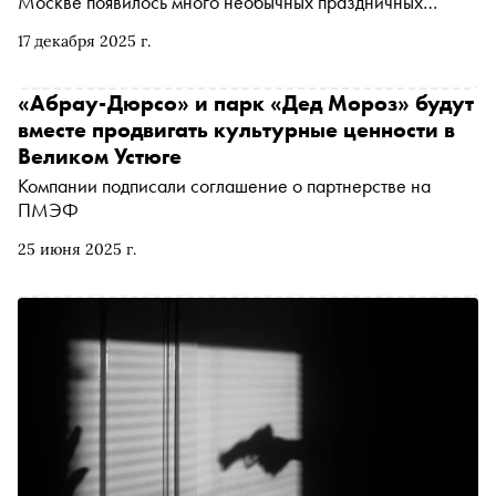
Москве появилось много необычных праздничных
событий — для меломанов, поклонников научных
17 декабря 2025 г.
открытий, любителей книжных вселенных и, конечно,
балетоманов. Ведь какой зимний праздник без
«Щелкунчика»? «Сноб» рассказывает, где ловить
«Абрау-Дюрсо» и парк «Дед Мороз» будут
праздничные чудеса
вместе продвигать культурные ценности в
Великом Устюге
Компании подписали соглашение о партнерстве на
ПМЭФ
25 июня 2025 г.