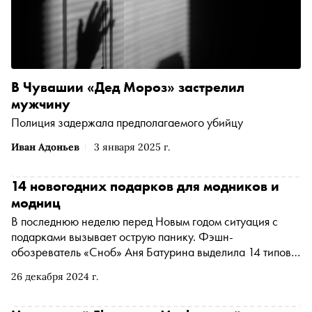
В Чувашии «Дед Мороз» застрелил
мужчину
Полиция задержала предполагаемого убийцу
Иван Адоньев
3 января 2025 г.
14 новогодних подарков для модников и
модниц
В последнюю неделю перед Новым годом ситуация с
подарками вызывает острую панику. Фэшн-
обозреватель «Сноб» Аня Батурина выделила 14 типов
модников и модниц и каждому выбрала подарок,
26 декабря 2024 г.
который еще можно успеть купить