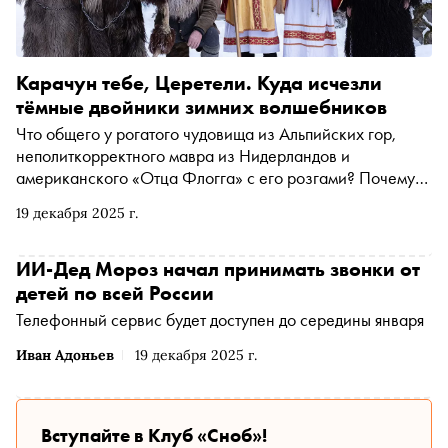
Карачун тебе, Церетели. Куда исчезли
тёмные двойники зимних волшебников
Что общего у рогатого чудовища из Альпийских гор,
неполиткорректного мавра из Нидерландов и
американского «Отца Флогга» с его розгами? Почему
ещё сто лет назад Дед Мороз приходил не один, а в
19 декабря 2025 г.
компании сущностей из ночных кошмаров? И как
триумф современной гуманной педагогики превратил
рождественскую сказку из жёсткого урока выживания в
ИИ-Дед Мороз начал принимать звонки от
праздник безусловной любви, где подарки получают
детей по всей России
даже те, по кому плачет школа коррекции? Павел
Телефонный сервис будет доступен до середины января
Шинский — фотохудожник, генеральный директор CCI
France Russie и основатель «Винного атласа России» —
Иван Адоньев
19 декабря 2025 г.
рассказывает историю тёмных спутников Санты, чьи
цепи и плети помогали выстраивать миропорядок на
протяжении столетий
Вступайте в Клуб «Сноб»!