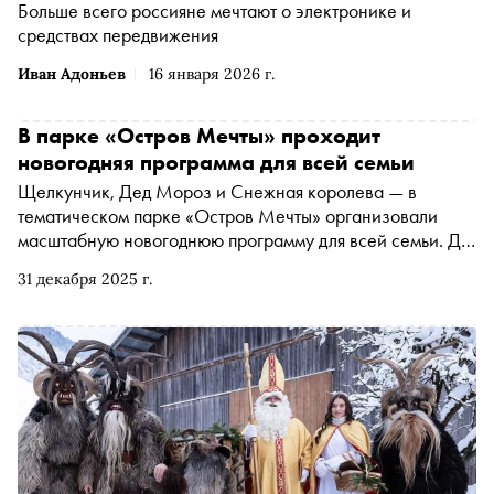
Больше всего россияне мечтают о электронике и
средствах передвижения
Иван Адоньев
16 января 2026 г.
В парке «Остров Мечты» проходит
новогодняя программа для всей семьи
Щелкунчик, Дед Мороз и Снежная королева — в
тематическом парке «Остров Мечты» организовали
масштабную новогоднюю программу для всей семьи. До
11 января на площади «Москва» в городском променаде
31 декабря 2025 г.
с 15:00 до 16:00 показывают спектакли, научные шоу и
цирковые номера. Вход — свободный