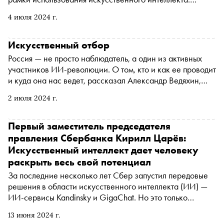
Попытки составить подобный универсальный этический
4 июля 2024 г.
кодекс успехом не увенчались. Пока такого документа
нет, вместе с управляющим директором Центра
человекоцентричного ИИ Сбербанка Андреем
Искусственный отбор
Незнамовым рассказываем об этических дилеммах,
Россия — не просто наблюдатель, а один из активных
которые человечеству приходится решать прямо сейчас
участников ИИ-революции. О том, кто и как ее проводит
и куда она нас ведет, рассказал Александр Ведяхин,
первый заместитель председателя Правления
2 июля 2024 г.
Сбербанка
Первый заместитель председателя
правления Сбербанка Кирилл Царёв:
Искусственный интеллект дает человеку
раскрыть весь свой потенциал
За последние несколько лет Сбер запустил передовые
решения в области искусственного интеллекта (ИИ) —
ИИ-сервисы Kandinsky и GigaChat. Но это только
вершина айсберга. Первый заместитель председателя
13 июня 2024 г.
правления Сбербанка Кирилл Царёв рассказал