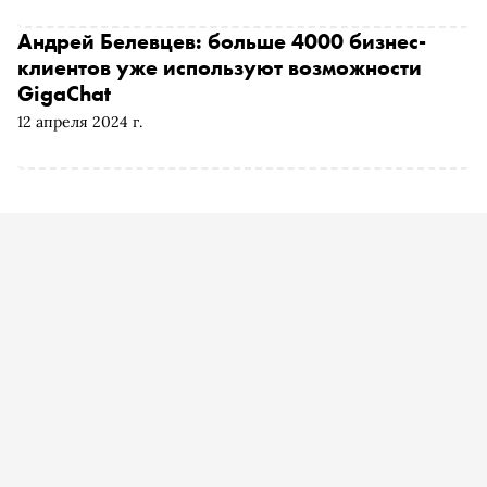
«Снобу», как ИИ «под капотом» у банка каждый день
упрощает жизнь сотрудников и клиентов
Андрей Белевцев: больше 4000 бизнес-
клиентов уже используют возможности
GigaChat
12 апреля 2024 г.