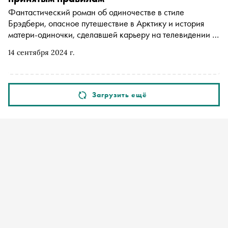
Фантастический роман об одиночестве в стиле
Брэдбери, опасное путешествие в Арктику и история
матери-одиночки, сделавшей карьеру на телевидении в
Америке 1960-х, — «Сноб» и книжный сервис «Литрес»
14 сентября 2024 г.
выбрали пять романов с вдохновляющими главными
героями
Загрузить ещё