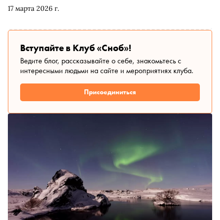
поддержке галереи Artzip художники Настя Миро и
17 марта 2026 г.
Всеволод Саплин вместе с творческим объединением
«Площадка 112» построили экспозицию из живописи,
инсталляций, видео- и аудиоработ, а также артефактов,
привезённых из Амдермы, — так рассказ о Заполярье
Вступайте в Клуб «Сноб»!
стал историей возвращения домой. Эту историю и
Ведите блог, рассказывайте о себе, знакомьтесь с
рассказывает куратор выставки Всеволод Саплин
интересными людьми на сайте и мероприятиях клуба.
Присоединиться