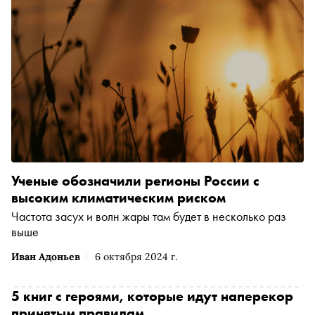
самый восьмидесятый градус. «Сноб» поговорил с
автором книги о том, как появилась ее дебютная работа,
что общего у нее с героиней книги и с какими
сложностями она лично сталкивалась в экспедициях
Ученые обозначили регионы России с
высоким климатическим риском
Частота засух и волн жары там будет в несколько раз
выше
Иван Адоньев
6 октября 2024 г.
5 книг с героями, которые идут наперекор
принятым правилам