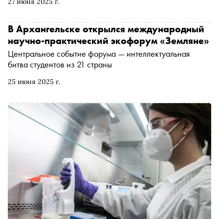
27 июня 2025 г.
Александр Цыбульский рассказал «Снобу» о том, как
найти баланс между развитием экономики и
сохранением арктической природы, какие мифы об
В Архангельске открылся международный
экологической повестке сегодня существуют, насколько
научно-практический экофорум «Земляне»
уязвима экосистема Арктики и почему
Центральное событие форума — интеллектуальная
нефтепереработка спасает китов
битва студентов из 21 страны
25 июня 2025 г.