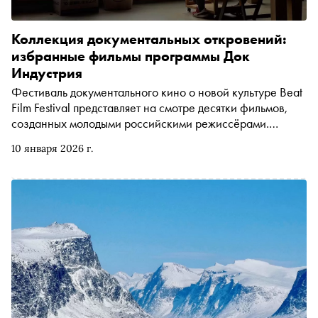
Коллекция документальных откровений:
избранные фильмы программы Док
Индустрия
Фестиваль документального кино о новой культуре Beat
Film Festival представляет на смотре десятки фильмов,
созданных молодыми российскими режиссёрами.
Многие из них впоследствии получают международные
10 января 2026 г.
награды и полноценную фестивальную жизнь. В
поддержку опен-колла нового сезона Док Индустрии,
который продлится до 22 февраля, «Сноб» выбрал
самые яркие работы конкурсной программы последних
лет