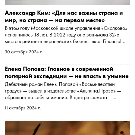
Александр Ким: «Для нас важны страна и
мир, но страна — на первом месте»
В этом году Московской школе управления «Сколково»
исполнилось 18 лет. В 2022 году она занимала 32-е
место в рейтинге европейских бизнес-школ Financial
Times, а сейчас занимает первую строчку «народного
30 октября 2024 г.
рейтинга» бизнес-школ России MBA.SU. Издатель
проекта «Сноб» Марина Геворкян поговорила с
ректором Александром Кимом о миссии школы,
Елена Попова: Главное в современной
цифровом преподавателе и консолидации индустрии.
полярной экспедиции — не впасть в уныние
Это первое интервью в спецпроекте «Сноба»
Дебютный роман Елены Поповой «Восьмидесятый
«Индустрия. Бизнес-образование»
градус» — вышел в издательстве «Альпина.Проза» —
обращает на себя внимание. В центре сюжета —
история молодой девушки, которая отправилась в
11 октября 2024 г.
арктическую экспедицию, где ей предстоит общаться с
геологами, моряками и прочими исследователями
Арктики. Главная героиня — скромная, книжная,
домашняя девушка, а вокруг — суровые мужчины и тот