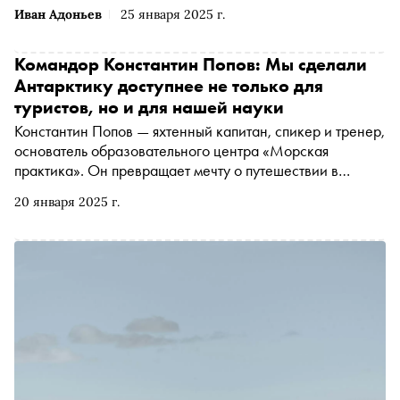
Иван Адоньев
25 января 2025 г.
Командор Константин Попов: Мы сделали
Антарктику доступнее не только для
туристов, но и для нашей науки
Константин Попов — яхтенный капитан, спикер и тренер,
основатель образовательного центра «Морская
практика». Он превращает мечту о путешествии в
Антарктиду в действительность и уверен, что на севере
20 января 2025 г.
каждый может совершить научное открытие. «Сноб»
поговорил с Константином накануне дружеской встречи,
которую 21 февраля проводит благотворительный фонд
«Линия Жизни» и Университет Морской практики и
Арктического туризма