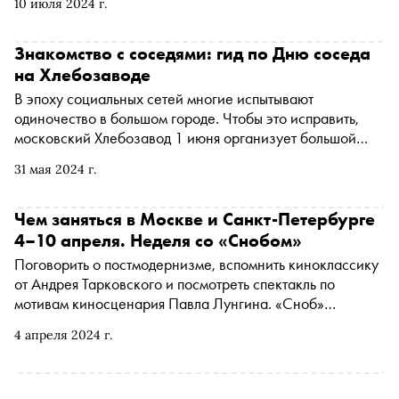
10 июля 2024 г.
Анастасии Нефедовой. Студенты выбрали народные
сюжеты и на их основе придумали и создали
собственные музыкальные инструменты. «Сноб»
Знакомство с соседями: гид по Дню соседа
рассказывает, как авторы концерта интерпретируют
на Хлебозаводе
сказки из разных частей света
В эпоху социальных сетей многие испытывают
одиночество в большом городе. Чтобы это исправить,
московский Хлебозавод 1 июня организует большой
фестиваль День соседа , возрождающий культуру
31 мая 2024 г.
добрососедства. О том, чем заняться на мероприятии, —
в материале «Сноба»
Чем заняться в Москве и Санкт-Петербурге
4–10 апреля. Неделя со «Снобом»
Поговорить о постмодернизме, вспомнить киноклассику
от Андрея Тарковского и посмотреть спектакль по
мотивам киносценария Павла Лунгина. «Сноб»
рассказывает, чем заняться и куда сходить на
4 апреля 2024 г.
ближайшей неделе