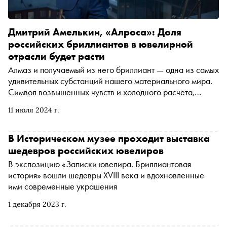
Дмитрий Амелькин, «Алроса»: Доля
российских бриллиантов в ювелирной
отрасли будет расти
Алмаз и получаемый из него бриллиант — одна из самых
удивительных субстанций нашего материального мира.
Символ возвышенных чувств и холодного расчета,
неотъемлемая часть драгоценности и самая надежная
11 июля 2024 г.
инвестиция. Российская компания «Алроса» является
крупнейшим игроком рынка: на ее долю приходится до
трети мировой добычи алмазов. Помимо этого холдинг
В Историческом музее проходит выставка
имеет свои ограночные предприятия и ювелирное
шедевров российских ювелиров
производство, то есть осуществляет собственными
В экспозицию «Записки ювелира. Бриллиантовая
силами полный круговорот бриллианта в природе: от
история» вошли шедевры XVIII века и вдохновленные
шахты до прилавка магазина. «Сноб» в рамках проекта
ими современные украшения
« Индустрия » поговорил с заместителем генерального
директора, директором по стратегии «Алроса»
1 декабря 2023 г.
Дмитрием Амелькиным о том, что сейчас происходит на
мировом алмазном рынке, о важности гарантий и