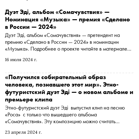
Дуэт Эдi, альбом «Сомачувствия» —
Номинация «Музыка» — премия «Сделано
в России — 2024»
Дуэт Эдi, альбом «Сомачувствия» — претендент на
премию «Сделано в России — 2024» в номинации
«Музыка». Подробнее о проекте читайте в материале
«Сноба»
16 июля 2024 г.
«Получился собирательный образ
человека, познавшего этот мир». Этно-
футуристский дуэт Эдi — о новом альбоме и
премьере клипа
Этно-футуристский дуэт Эдi выпустил клип на песню
«Роса» с только что вышедшего альбома
«Сомачувствия». Эту композицию можно считать
квинтэссенцией всей пластинки: здесь можно услышать
23 апреля 2024 г.
пестрый микс из бойкого ритуального драм-н-бейса,