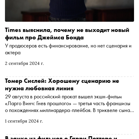
Times выяснила, почему не выходит новый
фильм про Джеймса Бонда
У продюсеров есть финансирование, но нет сценария и
актера
2 сентября 2024 г.
Томер Сислей: Хорошему сценарию не
нужна любовная линия
29 августа в российский прокат вышел экшн-фильм
«Ларго Винч: Гнев прошлого» — третья часть франшизы
о похождениях миллиардера-плейбоя. В триквеле сына
Ларго похищают бандиты, а его компанию сначала кто-
1 сентября 2024 г.
то пытается обанкротить, а затем перехватить
управление. Специально для «Сноба» Дмитрий Елагин
поговорил с исполнителем главной роли Томером Сисле
В замке из фильмов о Гарри Поттере и