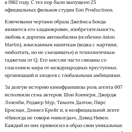
в 1962 году. С тех пор было выпущено 25
официальных фильмов студии Eon Productions.
Ключевыми чертами образа Джеймса Бонда
являются его хладнокровие, изобретательность,
любовь к дорогим автомобилям (особенно Aston
Martin), изысканным напиткам (водка с мартини,
«взболтать, но не смешивать») и технологичным
гаджетам от Q. Его миссии часто связаны со
спасением мира от международных преступных
организаций и злодеев с глобальными амбициями.
За долгую историю кинофраншизы роль агента 007
исполняли семь актеров: Шон Коннери, Джордж
Лэзенби, Роджер Мур, Тимоти Далтон, Пирс
Броснан, Дэниел Крейг и, в неофициальной ленте
«Никогда не говори «никогда»», Дэвид Нивен.
Каждый из них привносил в образ свои уникальные