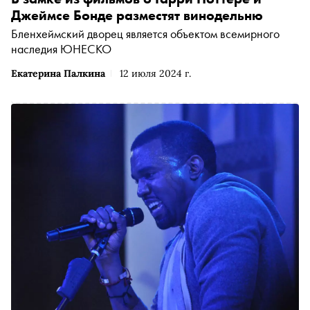
об эволюции его героя, кризисе кино жанра экшн и
Джеймсе Бонде разместят винодельню
травмах на съемочной площадке
Бленхеймский дворец является объектом всемирного
наследия ЮНЕСКО
Екатерина Палкина
12 июля 2024 г.