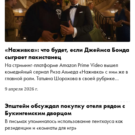
«Наживка»: что будет, если Джеймса Бонда
сыграет пакистанец
На стриминг-платформе Amazon Prime Video вышел
комедийный сериал Риза Ахмеда «Наживка» с ним же в
главной роли. Татьяна Шорохова в своей рубрике
«Досмотреть до конца» разбирается, почему эти шесть
9 апреля 2026 г.
получасовых эпизодов стоят вашего внимания
Эпштейн обсуждал покупку отеля рядом с
Букингемским дворцом
В письмах упоминалось использование пентхауса как
резиденции и «комнаты для игр»