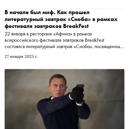
В начале был миф. Как прошел
литературный завтрак «Сноба» в рамках
фестиваля завтраков BreakFest
22 января в ресторане «Афина» в рамках
всероссийского фестиваля завтраков BreakFest
состоялся литературный завтрак «Сноба», посвященный
мифам. Гости мероприятия вместе с приглашенными
27 января 2025 г.
спикерами обсудили, почему люди до сих пор верят в
мифы и как они влияют на нашу жизнь