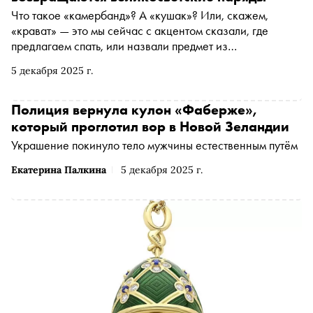
Что такое «камербанд»? А «кушак»? Или, скажем,
«крават» — это мы сейчас с акцентом сказали, где
предлагаем спать, или назвали предмет из
аристократического гардероба? Во втором материале
5 декабря 2025 г.
своего авторского цикла модный обозреватель «Сноба»
Катя Штерн рассказывает, как на смену стритвиру
приходит официальная одежда, рекомендует не срывать
Полиция вернула кулон «Фаберже»,
кушаки с соперников, а панье носить с осторожностью,
который проглотил вор в Новой Зеландии
чтобы не повторить судьбу сестёр Оскара Уайльда
Украшение покинуло тело мужчины естественным путём
(пышные юбки обеих загорелись на балу)
Екатерина Палкина
5 декабря 2025 г.