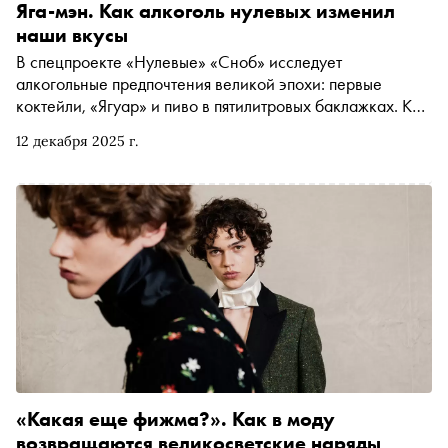
Яга-мэн. Как алкоголь нулевых изменил
наши вкусы
В спецпроекте «Нулевые» «Сноб» исследует
алкогольные предпочтения великой эпохи: первые
коктейли, «Ягуар» и пиво в пятилитровых баклажках. Как
они появились на российском рынке — и куда уехали
12 декабря 2025 г.
(как видно, навсегда)
«Какая еще фижма?». Как в моду
возвращаются великосветские наряды