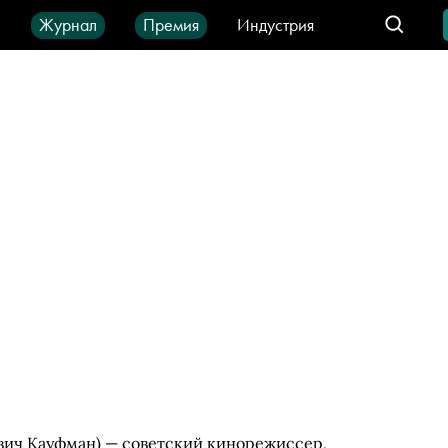
ы
Журнал
Премия
Индустрия
део
Город
IT-продукты
евич Кауфман) — советский кинорежиссер,