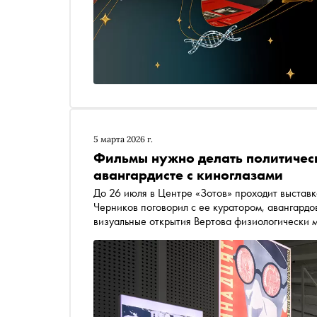
5 марта 2026 г.
Фильмы нужно делать политически
авангардисте с киноглазами
До 26 июля в Центре «Зотов» проходит выставк
Черников поговорил с ее куратором, авангард
визуальные открытия Вертова физиологически м
политически, из-за чего авангардное кино в С
же визуальные блокбастеры, как «Крепкий оре