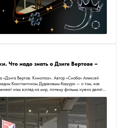
. Что надо знать о Дзиге Вертове –
а «Дзига Вертов. Киноглаз». Автор «Сноба» Алексей
оведом Константином Дудаковым-Кашуро — о том, как
еняют наш взгляд на мир, почему фильмы нужно делать
ССР потерпело крах и почему фильмы Вертова — такие
шек»