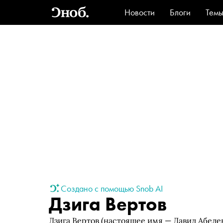
Новости
Блоги
Тем
Стиль
Ви
Создано с помощью Snob AI
Дзига Вертов
Дзига Вертов (настоящее имя — Давид Абел