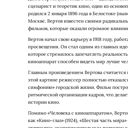
сценарист и теоретик кино, один из основ
родился 2 января 1896 года в Белостоке (нын
Москве. Вертов известен своими радикаль
фильмов, которые оказали огромное влияние
Вертов начал свою карьеру в 1918 году, раб
просвещения. Он стал одним из главных иде
которое стремилось запечатлеть реальность
киноаппарат способен видеть мир лучше чело
Главным произведением Вертова считается н
этой картине режиссер полностью отказался 
симфонию» городской жизни. Фильм постро
ритмической организации кадров, что делае
истории кино.
Помимо «Человека с киноаппаратом», Верто
как «Кино-глаз» (1924), «Шестая часть мира»
отличались экспериментальным подходом к