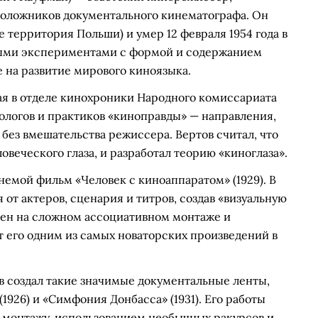
оположников документального кинематографа. Он
е территория Польши) и умер 12 февраля 1954 года в
ными экспериментами с формой и содержанием
 на развитие мирового киноязыка.
отая в отделе кинохроники Народного комиссариата
ологов и практиков «киноправды» — направления,
 без вмешательства режиссера. Вертов считал, что
веческого глаза, и разработал теорию «киноглаза».
емой фильм «Человек с киноаппаратом» (1929). В
от актеров, сценария и титров, создав «визуальную
ен на сложном ассоциативном монтаже и
т его одним из самых новаторских произведений в
в создал такие значимые документальные ленты,
 (1926) и «Симфония Донбасса» (1931). Его работы
 монтажу, использованием необычных ракурсов и