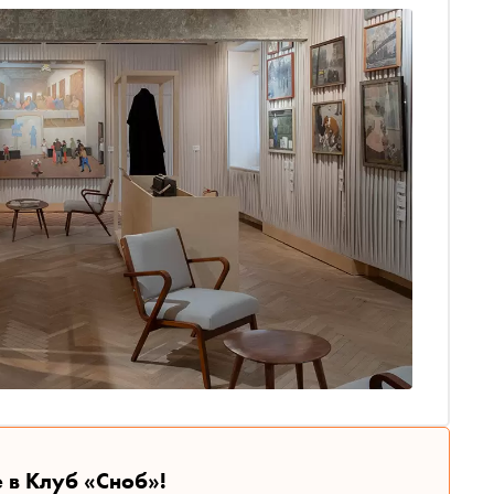
нкт-Петербурга готовят свои камерные выставочные
углубится в маскарад, а Эрмитаж — в детектив
 в Клуб «Сноб»!