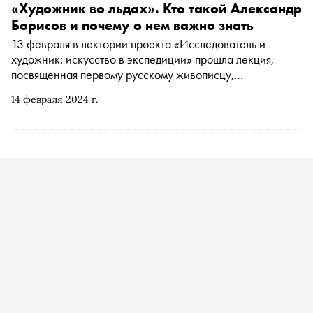
«Художник во льдах». Кто такой Александр
Борисов и почему о нем важно знать
13 февраля в лектории проекта «‎Исследователь и
художник: искусство в экспедиции» прошла лекция,
посвященная первому русскому живописцу,
побывавшему за Полярным кругом, исследователю
14 февраля 2024 г.
Александру Борисову. Заведующий Музеем
художественного освоения Арктики Иван Катышев
рассказал о том, как выходец из простой крестьянской
семьи объездил полсвета и получил признание в России
и за ее пределами и почему его имя было незаслуженно
забыто