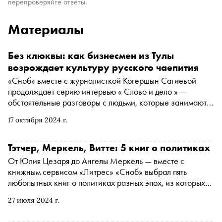
перепроверяйте ответы.
Материалы
Без клюквы: как бизнесмен из Тулы
возрождает культуру русского чаепития
«Сноб» вместе с журналисткой Когершын Сагиевой
продолждает серию интервью « Слово и дело » —
обстоятельные разговоры с людьми, которые занимаются
в России необычным бизнесом. Новый герой —
17 октября 2024 г.
бизнесмен из Тулы, владелец чайной «Нитка» Андрей
Колбасинов. Он расскажет, какой чай пили русские
цари, как выбирать чай сегодня и при чем тут варенье и
Тэтчер, Меркель, Витте: 5 книг о политиках
пряники
От Юлия Цезаря до Ангелы Меркель — вместе с
книжным сервисом «Литрес» «Сноб» выбрал пять
любопытных книг о политиках разных эпох, из которых
можно узнать о феномене «дубайского чуда», стратегии
27 июля 2024 г.
управления Маргарет Тэтчер и преобразованиях Витте