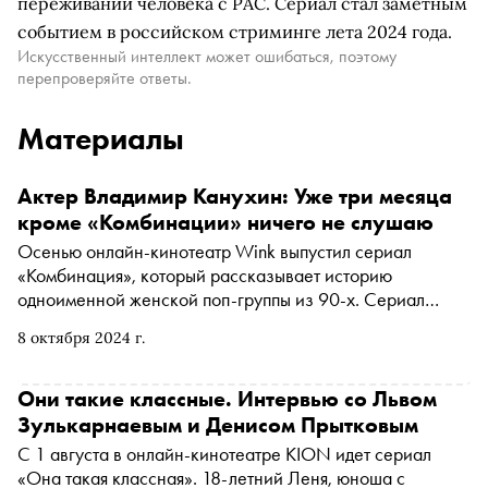
переживаний человека с РАС. Сериал стал заметным
событием в российском стриминге лета 2024 года.
Искусственный интеллект может ошибаться, поэтому
перепроверяйте ответы.
Материалы
Актер Владимир Канухин: Уже три месяца
кроме «Комбинации» ничего не слушаю
Осенью онлайн-кинотеатр Wink выпустил сериал
«Комбинация», который рассказывает историю
одноименной женской поп-группы из 90-х. Сериал
называют одной из главных премьер сезона — он
8 октября 2024 г.
показал лучший старт среди всех ориджиналс Wink.
Роль одного из отцов-основателей «Комбинации»,
композитора Виталия Окорокова сыграл Владимир
Они такие классные. Интервью со Львом
Канухин. «Сноб» поговорил с актером о том, как
Зулькарнаевым и Денисом Прытковым
Виталий Окороков помогал ему готовиться к роли, какие
С 1 августа в онлайн-кинотеатре KION идет сериал
правила своего мастера Дмитрия Брусникина он усвоил
«Она такая классная». 18-летний Леня, юноша с