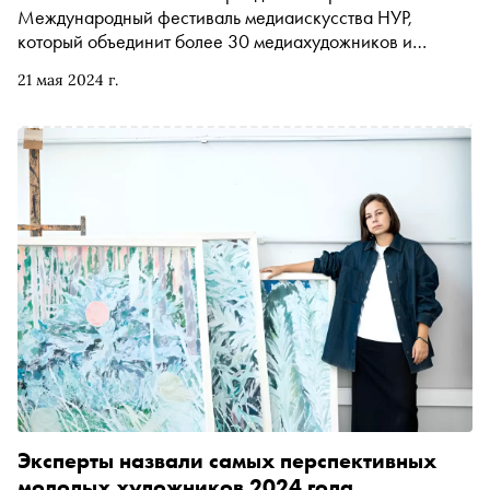
Международный фестиваль медиаискусства НУР,
который объединит более 30 медиахудожников и
международных студий из России, Франции, Японии,
21 мая 2024 г.
Нидерландов и США. «Сноб» поговорил с командой
фестиваля о Студенческом конструкторском бюро
«Прометей», российском медиаискусстве и художниках
— участниках этого года
Эксперты назвали самых перспективных
молодых художников 2024 года