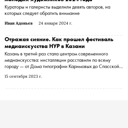
Кураторы и галеристы выделили девять авторов, на
которых следует обратить внимание
Иван Адоньев
24 января 2024 г.
Отражая сияние. Как прошел фестиваль
медиаискусства НУР в Казани
Казань в третий раз стала центром современного
медиаискусства: инсталляции расставили по всему
городу — от Дома типографии Каримовых до Спасской
башни Казанского кремля. «Сноб» рассказывает, как в
15 сентября 2023 г.
столице Татарстана прошел фестиваль медиаискусства
НУР