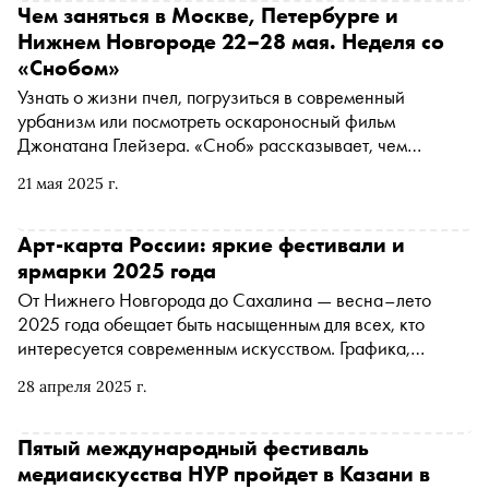
программу и выделил главное
Чем заняться в Москве, Петербурге и
Нижнем Новгороде 22–28 мая. Неделя со
«Снобом»
Узнать о жизни пчел, погрузиться в современный
урбанизм или посмотреть оскароносный фильм
Джонатана Глейзера. «Сноб» рассказывает, чем
заняться и куда сходить на ближайшей неделе
21 мая 2025 г.
Арт-карта России: яркие фестивали и
ярмарки 2025 года
От Нижнего Новгорода до Сахалина — весна–лето
2025 года обещает быть насыщенным для всех, кто
интересуется современным искусством. Графика,
фотография, медиаискусство, паблик-арт и
28 апреля 2025 г.
архитектурные эксперименты — по всей стране стартуют
яркие культурные события. «Сноб» рассказывает, куда
отправиться за вдохновением
Пятый международный фестиваль
медиаискусства НУР пройдет в Казани в