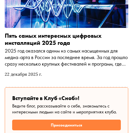
Пять самых интересных цифровых
инсталляций 2025 года
2025 год оказался одним из самых насыщенных для
медиа-арта в России за последнее время. За год прошло
сразу несколько крупных фестивалей и программ, где
цифровые инсталляции стали не дополнением, а
22 декабря 2025 г.
главным событием — с серьёзными бюджетами, сложным
продакшеном и вниманием к зрителю. Важная деталь:
значительная часть этих работ была показана в
регионах, а не только в Москве и Петербурге. «Сноб»
Вступайте в Клуб «Сноб»!
выбрал пять самых интересных цифровых инсталляций
Ведите блог, рассказывайте о себе, знакомьтесь с
года
интересными людьми на сайте и мероприятиях клуба.
Присоединиться