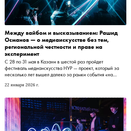
Между вайбом и высказыванием: Рашид
Османов — о медиаискусстве без тем,
региональной честности и праве на
эксперимент
С 28 по 31 мая в Казани в шестой раз пройдет
фестиваль медиаискусства НУР — проект, который за
несколько лет вышел далеко за рамки события «на
несколько дней». В интервью «Снобу» основатель и
22 января 2026 г.
куратор НУРа, CEO мультимедиа-студии formate Рашид
Османов говорит о переходе от коммерческих
форматов к чистому художественному высказыванию,
работе с «неподготовленным» зрителем, создании
международного комьюнити и границе между
экспериментом и зрелым художественным языком