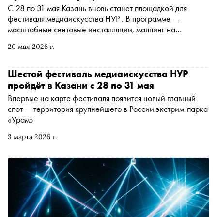
С 28 по 31 мая Казань вновь станет площадкой для
фестиваля медиаискусства НУР . В программе —
масштабные световые инсталляции, маппинг на
Спасской башне кремля, музыкальные лайвы и
20 мая 2026 г.
междисциплинарные перформансы. «Сноб» составил
подробный маршрут по главным местам фестиваля — от
цирка и экстрим-парка «Урам» до секретных
Шестой фестиваль медиаискусства НУР
пространств внутри исторических зданий
пройдёт в Казани с 28 по 31 мая
Впервые на карте фестиваля появится новый главный
спот — территория крупнейшего в России экстрим-парка
«Урам»
3 марта 2026 г.