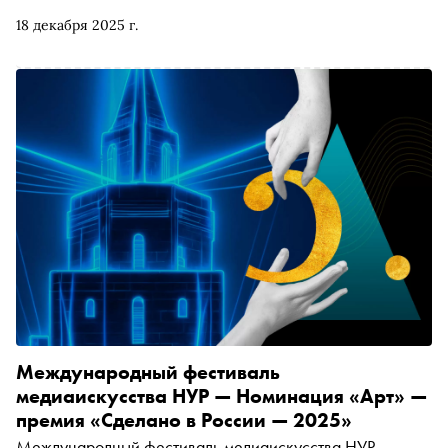
Экспозиция посвящена осмыслению страны не только
18 декабря 2025 г.
как географического пространства, но и как сложного
культурного ландшафта, сформированного традициями
и опытом разных народов
Международный фестиваль
медиаискусства НУР — Номинация «Арт» —
премия «Сделано в России — 2025»
Международный фестиваль медиаискусства НУР —