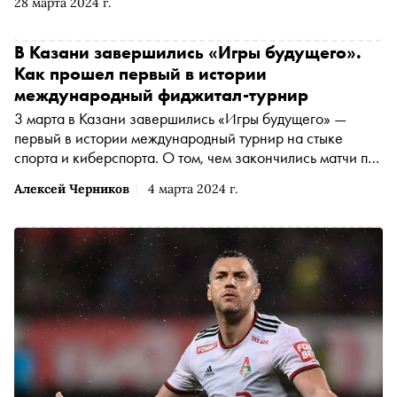
28 марта 2024 г.
рассказывает о самых известных грузинских игроках:
Славе Метревели, Анзоре Кавазашвили, Кахе Каладзе
и нынешней звезде сборной — Хвиче Кварацхелии
В Казани завершились «Игры будущего».
Как прошел первый в истории
международный фиджитал-турнир
3 марта в Казани завершились «Игры будущего» —
первый в истории международный турнир на стыке
спорта и киберспорта. О том, чем закончились матчи по
самым популярным дисциплинам, какую реакцию турнир
Алексей Черников
4 марта 2024 г.
вызвал в мире и как теперь будет развиваться
отечественный фиджитал-спорт, — в материале «Сноба»