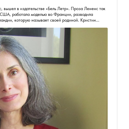
, вышел в издательстве «Бель Летр». Проза Лененс так
в США, работала моделью во Франции, разводила
ландии, которую называет своей родиной. Кристин
 похож на русский роман, за что любит Новую Зеландию
героями своего романа