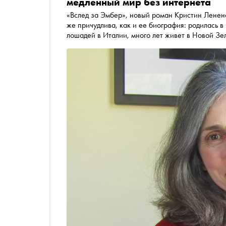
медленный мир без интернета
«Вслед за Эмбер», новый роман Кристин Лененс
же причудлива, как и ее биография: родилась 
лошадей в Италии, много лет живет в Новой Зе
рассказала «Снобу», почему «Вслед за Эмбер»
и какие песни 80-х могла бы слушать вместе с 