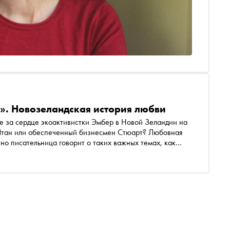
р». Новозеландская история любви
е за сердце экоактивистки Эмбер в Новой Зеландии на
 Итан или обеспеченный бизнесмен Стюарт? Любовная
но писательница говорит о таких важных темах, как
надвигающейся экологической катастрофой и полюсах
икует фрагмент из романа, вышедшего в издательстве