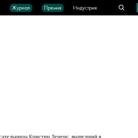
ы
Журнал
Премия
Индустрия
део
Город
IT-продукты
исательницы Кристин Лененс, вышедший в