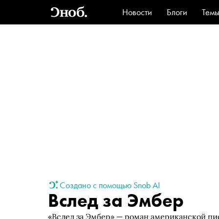
Новости
Блоги
Тем
Стиль
Ви
Создано с помощью Snob AI
Вслед за Эмбер
«Вслед за Эмбер» — роман американской п