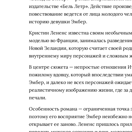
издательстве «Бель Летр». Действие произве
повествование ведется от лица молодого че
историю девушки Эмбер.
Кристин Лененс известна своим необычным 
моделью во Франции, занималась разведение
Новой Зеландии, которую считает своей род
внутреннему миру персонажей и сложным ж
В центре сюжета — непростые отношения Ита
пожилому вдовцу, который впоследствии уми
Эмбер, и далеко не всех персонажей ожидает
реалистичному изображению жизни, где за де
печали.
Особенность романа — ограниченная точка з
поэтому его восприятие Эмбер неизбежно не
открывает ее заново. Лененс пришлось при
передать мужское сознание и речь молодого