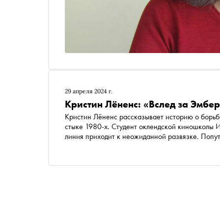
29 апреля 2024 г.
Кристин Лёненс: «Вслед за Эмбе
Кристин Лёненс рассказывает историю о борьб
стыке 1980-х. Студент оклендской киношколы
линия приходит к неожиданной развязке. Попут
ядерные испытания в Тихом океане, борьбе с 
противостояния в холодной войне. «Сноб» публ
«Бель Летр» в переводе Елены Антар