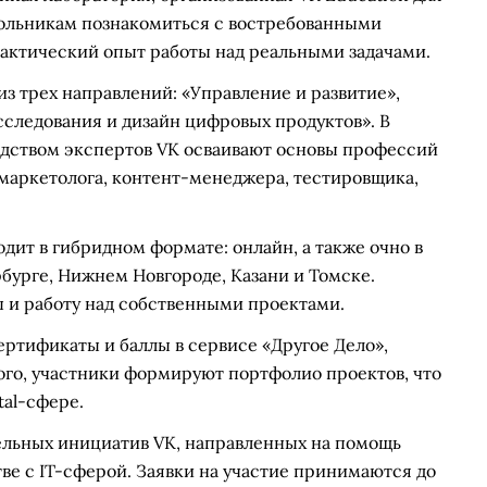
школьникам познакомиться с востребованными
актический опыт работы над реальными задачами.
из трех направлений: «Управление и развитие»,
следования и дизайн цифровых продуктов». В
одством экспертов VK осваивают основы профессий
аркетолога, контент-менеджера, тестировщика,
одит в гибридном формате: онлайн, а также очно в
бурге, Нижнем Новгороде, Казани и Томске.
 и работу над собственными проектами.
ртификаты и баллы в сервисе «Другое Дело»,
ого, участники формируют портфолио проектов, что
tal-сфере.
тельных инициатив VK, направленных на помощь
е с IT-сферой. Заявки на участие принимаются до