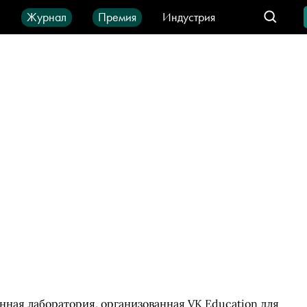
ы
Журнал
Премия
Индустрия
део
Город
IT-продукты
ная лаборатория, организованная VK Education для