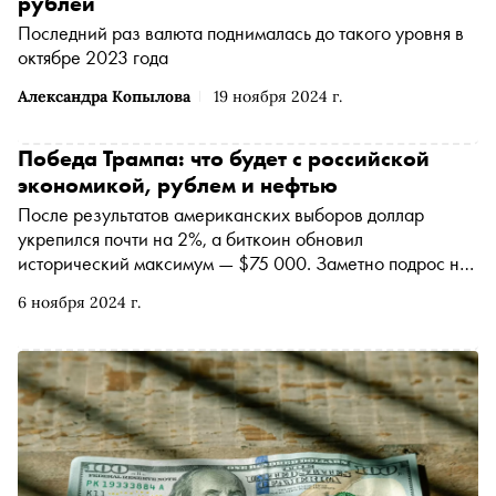
рублей
Последний раз валюта поднималась до такого уровня в
октябре 2023 года
Александра Копылова
19 ноября 2024 г.
Победа Трампа: что будет с российской
экономикой, рублем и нефтью
После результатов американских выборов доллар
укрепился почти на 2%, а биткоин обновил
исторический максимум — $75 000. Заметно подрос на
фоне победы Дональда Трампа и российский рынок
6 ноября 2024 г.
акций. «Сноб» узнал у финансистов, с чем связан
оптимизм на Мосбирже, как приход республиканца к
власти отразится на российской экономике и что будет с
рублем