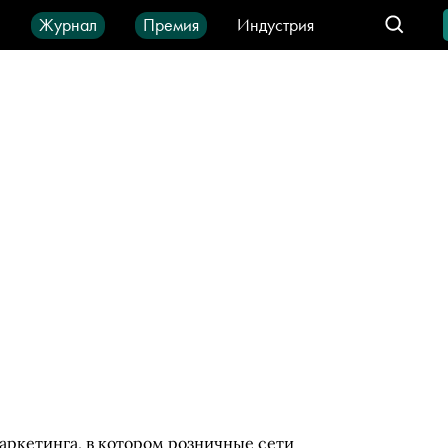
ы
Журнал
Премия
Индустрия
део
Город
IT-продукты
маркетинга, в котором розничные сети