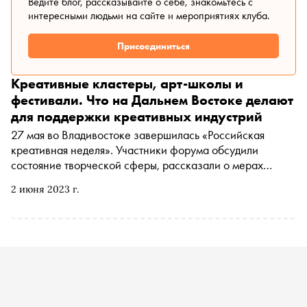
Ведите блог, рассказывайте о себе, знакомьтесь с
интересными людьми на сайте и мероприятиях клуба.
Присоединиться
Креативные кластеры, арт-школы и
фестивали. Что на Дальнем Востоке делают
для поддержки креативных индустрий
27 мая во Владивостоке завершилась «Российская
креативная неделя». Участники форума обсудили
состояние творческой сферы, рассказали о мерах
поддержки отрасли, уже существующих и готовящихся
2 июня 2023 г.
проектах. «Сноб» выяснил, что происходит с
креативными индустриями на Дальнем Востоке