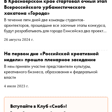
В Красноярском крае стартовал очный этап
Всероссийского урбанистического
хакатона «Города»
В течение пяти дней две команды студентов-
архитекторов, прошедшие все заочные этапы конкурса,
будут разрабатывать для города Енисейска два проекта
городских общественно-туристических маршрутов
26 августа 2024 г.
«Тропа святителя Луки». Лучший будет передан
правительству Красноярского края для последующей его
реализации
На первом дне «Российской креативной
недели» прошло пленарное заседание
В нем приняли участие представители культуры,
креативного бизнеса, образования и федеральной
власти
4 июля 2023 г.
Вступайте в Клуб «Сноб»!