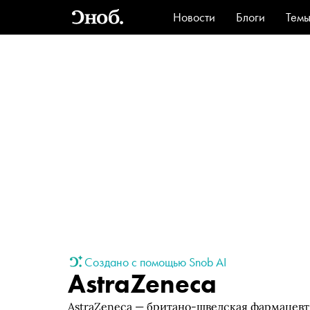
Новости
Блоги
Тем
Стиль
Ви
Создано с помощью Snob AI
AstraZeneca
AstraZeneca — британо-шведская фармацевт