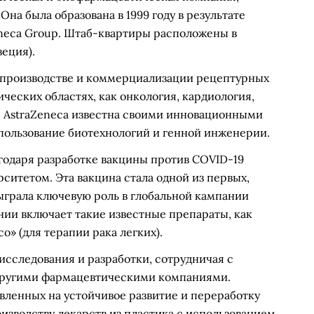
на была образована в 1999 году в результате
eneca Group. Штаб-квартиры расположены в
еция).
 производстве и коммерциализации рецептурных
ческих областях, как онкология, кардиология,
 AstraZeneca известна своими инновационными
спользование биотехнологий и генной инженерии.
годаря разработке вакцины против COVID-19
ситетом. Эта вакцина стала одной из первых,
ыграла ключевую роль в глобальной кампании
нии включает такие известные препараты, как
о» (для терапии рака легких).
исследования и разработки, сотрудничая с
другими фармацевтическими компаниями.
авленных на устойчивое развитие и переработку
оизводству лекарств из пластика с использованием