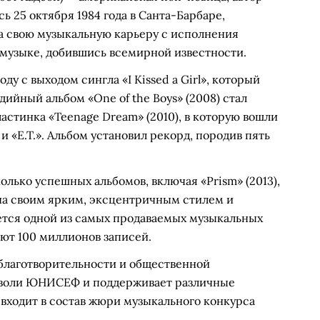
ь 25 октября 1984 года в Санта-Барбаре,
ла свою музыкальную карьеру с исполнения
-музыке, добившись всемирной известности.
у с выходом сингла «I Kissed a Girl», который
дийный альбом «One of the Boys» (2008) стал
стинка «Teenage Dream» (2010), в которую вошли
» и «E.T.». Альбом установил рекорд, породив пять
олько успешных альбомов, включая «Prism» (2013),
естна своим ярким, эксцентричным стилем и
ется одной из самых продаваемых музыкальных
ют 100 миллионов записей.
 благотворительности и общественной
й воли ЮНИСЕФ и поддерживает различные
 входит в состав жюри музыкального конкурса