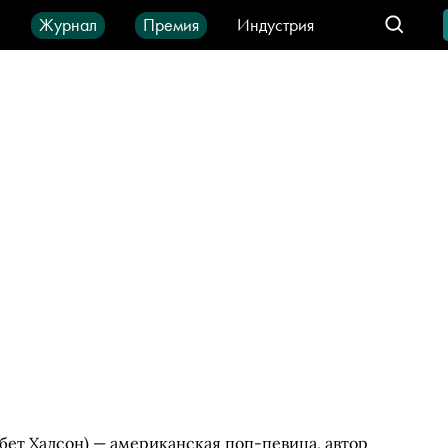
ы
Журнал
Премия
Индустрия
део
Город
IT-продукты
бет Хадсон) — американская поп-певица, автор