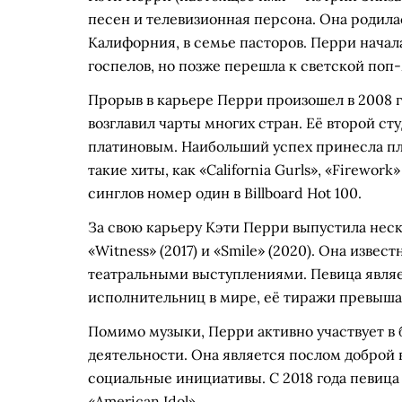
песен и телевизионная персона. Она родилас
Калифорния, в семье пасторов. Перри нача
госпелов, но позже перешла к светской поп
Прорыв в карьере Перри произошел в 2008 год
возглавил чарты многих стран. Её второй сту
платиновым. Наибольший успех принесла пла
такие хиты, как «California Gurls», «Firework
синглов номер один в Billboard Hot 100.
За свою карьеру Кэти Перри выпустила неск
«Witness» (2017) и «Smile» (2020). Она изв
театральными выступлениями. Певица явля
исполнительниц в мире, её тиражи превыша
Помимо музыки, Перри активно участвует в
деятельности. Она является послом добро
социальные инициативы. С 2018 года певица
«American Idol».