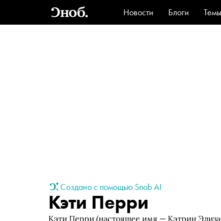
Новости
Блоги
Тем
Стиль
Ви
Создано с помощью Snob AI
Кэти Перри
Кэти Перри (настоящее имя — Кэтрин Элиза