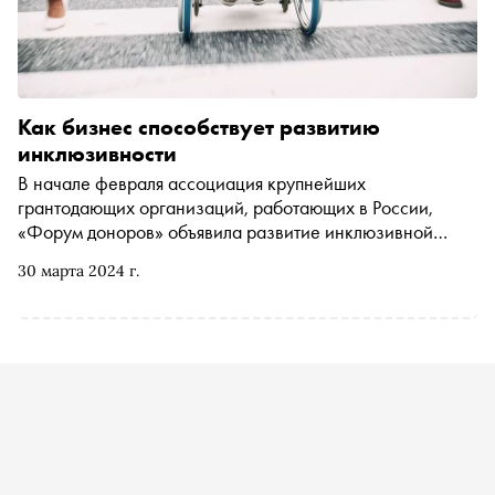
Как бизнес способствует развитию
инклюзивности
В начале февраля ассоциация крупнейших
грантодающих организаций, работающих в России,
«Форум доноров» объявила развитие инклюзивной
культуры темой 2024 года. «Сноб» рассказывает, что
30 марта 2024 г.
такое инклюзия в современном понимании, как бизнес
содействует ее развитию и повышению качества жизни
социально уязвимых групп и какие инклюзивные
практики наиболее актуальны сегодня