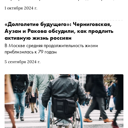
возможностей и самореализации. Модницы
1 октября 2024 г.
преклонного возраста теснят с Патриарших прудов
зумеров, а шутки про бабушек у подъезда понемногу
уходят в небытие. В День старшего поколения, 1 октября,
«Долголетие будущего»: Черниговская,
«Сноб» рассказывает, как перестать бояться старости и
Аузан и Ракова обсудили, как продлить
научиться с любопытством юности воспринимать новый
активную жизнь россиян
для себя период
В Москве средняя продолжительность жизни
приблизилась к 79 годам
5 сентября 2024 г.