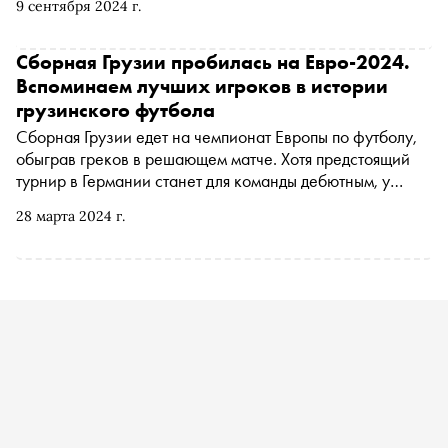
9 сентября 2024 г.
трибунах
Сборная Грузии пробилась на Евро-2024.
Вспоминаем лучших игроков в истории
грузинского футбола
Сборная Грузии едет на чемпионат Европы по футболу,
обыграв греков в решающем матче. Хотя предстоящий
турнир в Германии станет для команды дебютным, у
местного футбола богатые традиции. «Сноб»
28 марта 2024 г.
рассказывает о самых известных грузинских игроках:
Славе Метревели, Анзоре Кавазашвили, Кахе Каладзе
и нынешней звезде сборной — Хвиче Кварацхелии