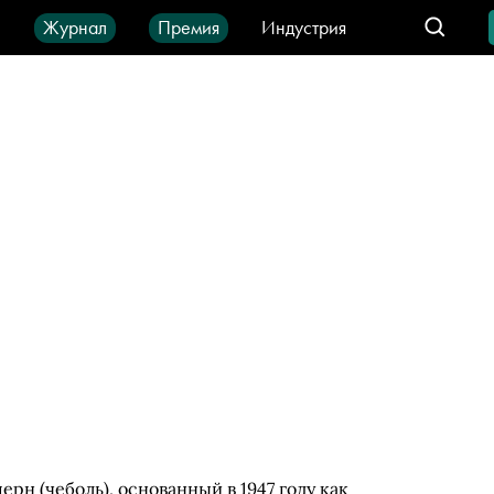
ы
Журнал
Премия
Индустрия
део
Город
IT-продукты
н (чеболь), основанный в 1947 году как