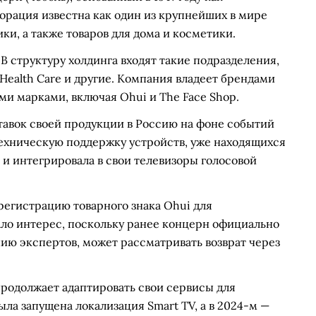
орация известна как один из крупнейших в мире
ки, а также товаров для дома и косметики.
В структуру холдинга входят такие подразделения,
 Health Care и другие. Компания владеет брендами
ими марками, включая Ohui и The Face Shop.
ставок своей продукции в Россию на фоне событий
ехническую поддержку устройств, уже находящихся
 и интегрировала в свои телевизоры голосовой
 регистрацию товарного знака Ohui для
ало интерес, поскольку ранее концерн официально
нию экспертов, может рассматривать возврат через
продолжает адаптировать свои сервисы для
ыла запущена локализация Smart TV, а в 2024-м —