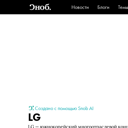
Новости
Блоги
Тем
Стиль
Ви
Создано с помощью Snob AI
LG
LG — южнокорейский многоотраслевой концер