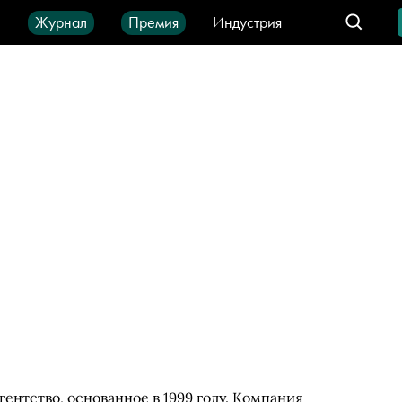
ы
Журнал
Премия
Индустрия
део
Город
IT-продукты
ентство, основанное в 1999 году. Компания