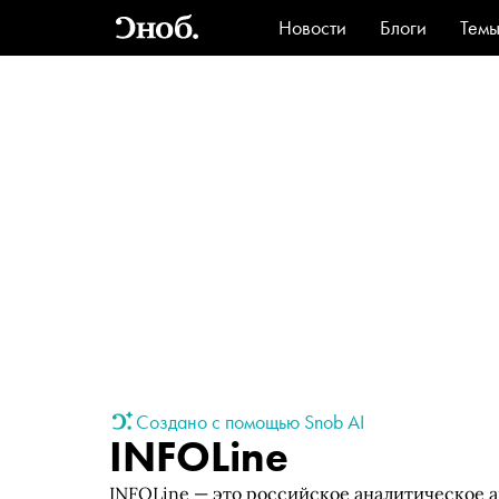
Новости
Блоги
Тем
Стиль
Ви
Создано с помощью Snob AI
INFOLine
INFOLine — это российское аналитическое аг