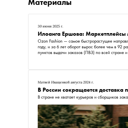
Материалы
30 июня 2025 г.
Илоанга Ершова: Маркетплейсы 
Ozon Fashion — самое быстрорастущее направл
году, и за 6 лет оборот вырос более чем в 92 
пунктов выдачи заказов (ПВЗ) по всей стране и
рынок моды и какая роль в этом отведена марк
направления Ozon Fashion Илоанга Ершова
Матвей Иващенко
8 августа 2024 г.
В России сокращается доставка 
В стране не хватает курьеров и сборщиков зак