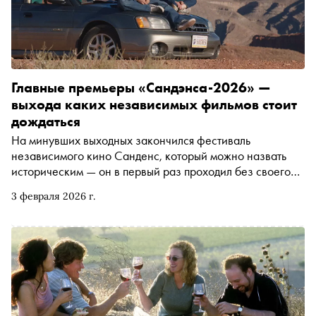
Главные премьеры «Сандэнса-2026» —
выхода каких независимых фильмов стоит
дождаться
На минувших выходных закончился фестиваль
независимого кино Санденс, который можно назвать
историческим — он в первый раз проходил без своего
основателя Роберта Редфорда и в последний раз в штате
3 февраля 2026 г.
Юта — со следующего года Санденс переезжает в
Колорадо. Катя Загвоздкина посмотрела фильмы из
конкурсных программ и рассказывает о главных
премьерах — в том числе драме про насилие и его
разрушительную силу с Ченнингом Татумом и Джеммой
Чан, роуд-муви, в котором совместное путешествие по
Америке помогает матери и сыну наладить отношения, и
мюзикле в декорациях Токио