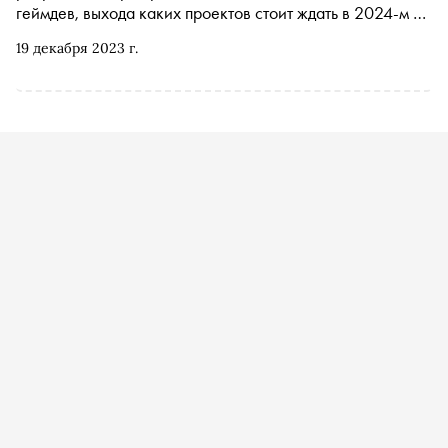
геймдев, выхода каких проектов стоит ждать в 2024-м и
почему в ближайшие годы в России не появится
19 декабря 2023 г.
«отечественного GTA»? На эти и другие вопросы
«Снобу» ответил глава 1C Game Studios Альберт
Жильцов