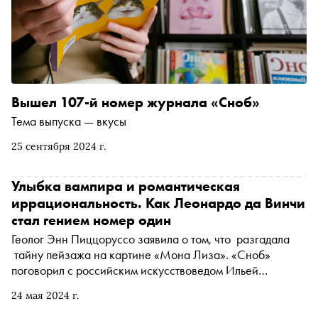
Вышел 107-й номер журнала «Сноб»
Тема выпуска — вкусы
25 сентября 2024 г.
Улыбка вампира и романтическая
иррациональность. Как Леонардо да Винчи
стал гением номер один
Геолог Энн Пиццоруссо заявила о том, что разгадала
тайну пейзажа на картине «Мона Лиза». «Сноб»
поговорил с российским искусствоведом Ильей
Доронченковым о том, как Леонардо да Винчи стал
24 мая 2024 г.
собирательным образом гения, что нового он сделал в
искусстве, действительно ли «Мона Лиза» — главный