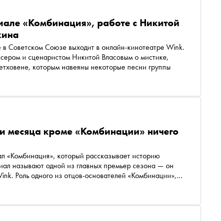
иале «Комбинация», работе с Никитой
кина
 в Советском Союзе выходит в онлайн-кинотеатре Wink.
сером и сценаристом Никитой Власовым о мистике,
Бетховене, которым навеяны некоторые песни группы
ри месяца кроме «Комбинации» ничего
ал «Комбинация», который рассказывает историю
иал называют одной из главных премьер сезона — он
ink. Роль одного из отцов-основателей «Комбинации»,
р Канухин. «Сноб» поговорил с актером о том, как
ли, какие правила своего мастера Дмитрия Брусникина
итой Кологривым и театре