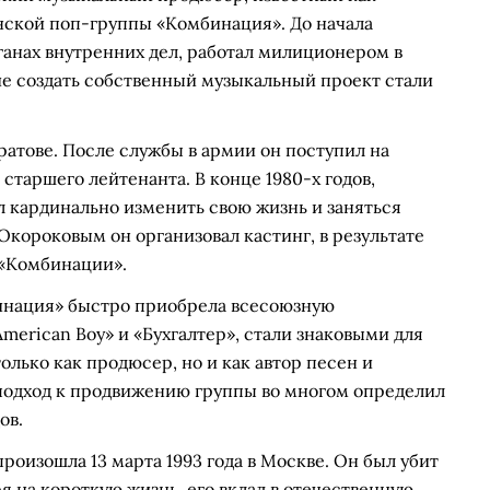
нской поп-группы «Комбинация». До начала
ганах внутренних дел, работал милиционером в
ие создать собственный музыкальный проект стали
ратове. После службы в армии он поступил на
 старшего лейтенанта. В конце 1980-х годов,
 кардинально изменить свою жизнь и заняться
короковым он организовал кастинг, в результате
 «Комбинации».
инация» быстро приобрела всесоюзную
American Boy» и «Бухгалтер», стали знаковыми для
лько как продюсер, но и как автор песен и
 подход к продвижению группы во многом определил
ов.
оизошла 13 марта 1993 года в Москве. Он был убит
я на короткую жизнь, его вклад в отечественную