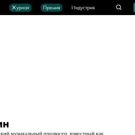
ы
Журнал
Премия
Индустрия
део
Город
IT-продукты
ин
кий музыкальный продюсер, известный как