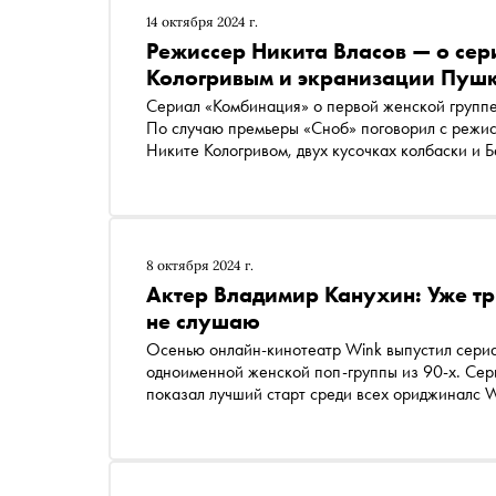
14 октября 2024 г.
Режиссер Никита Власов — о сер
Кологривым и экранизации Пуш
Сериал «Комбинация» о первой женской группе
По случаю премьеры «Сноб» поговорил с режис
Никите Кологривом, двух кусочках колбаски и 
8 октября 2024 г.
Актер Владимир Канухин: Уже т
не слушаю
Осенью онлайн-кинотеатр Wink выпустил сери
одноименной женской поп-группы из 90-х. Сер
показал лучший старт среди всех ориджиналс W
композитора Виталия Окорокова сыграл Владими
Виталий Окороков помогал ему готовиться к ро
он усвоил навсегда, а также — о дружбе с Ник