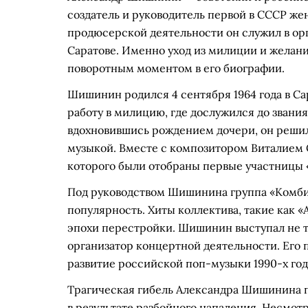
создатель и руководитель первой в СССР же
продюсерской деятельности он служил в ор
Саратове. Именно уход из милиции и желан
поворотным моментом в его биографии.
Шишинин родился 4 сентября 1964 года в Са
работу в милицию, где дослужился до звания
вдохновившись рождением дочери, он решил
музыкой. Вместе с композитором Виталием О
которого были отобраны первые участницы
Под руководством Шишинина группа «Комб
популярность. Хиты коллектива, такие как «
эпохи перестройки. Шишинин выступал не то
организатор концертной деятельности. Его
развитие российской поп-музыки 1990-х год
Трагическая гибель Александра Шишинина пр
в результате разбойного нападения. Несмотр