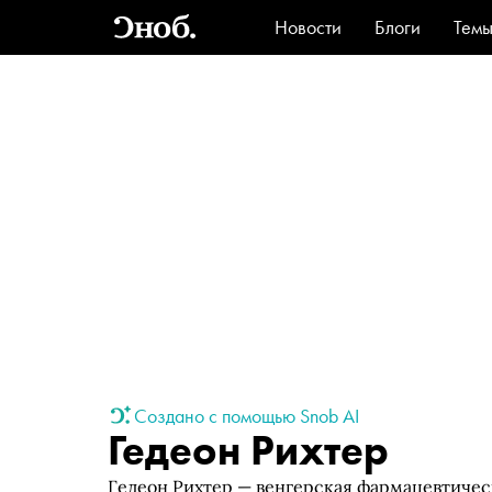
Новости
Блоги
Тем
Стиль
Ви
Создано с помощью Snob AI
Гедеон Рихтер
Гедеон Рихтер — венгерская фармацевтическа