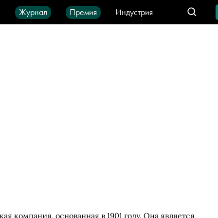
ы
Журнал
Премия
Индустрия
део
Город
IT-продукты
я компания, основанная в 1901 году. Она является