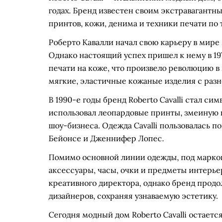
годах. Бренд известен своим экстравагантн
принтов, кожи, денима и техники печати по 
Роберто Кавалли начал свою карьеру в мире 
Однако настоящий успех пришел к нему в 197
печати на коже, что произвело революцию в
мягкие, эластичные кожаные изделия с раз
В 1990-е годы бренд Roberto Cavalli стал с
использовал леопардовые принты, змеиную ко
шоу-бизнеса. Одежда Cavalli пользовалась п
Бейонсе и Дженнифер Лопес.
Помимо основной линии одежды, под маркой
аксессуары, часы, очки и предметы интерьер
креативного директора, однако бренд продо
дизайнеров, сохраняя узнаваемую эстетику.
Сегодня модный дом Roberto Cavalli остаетс