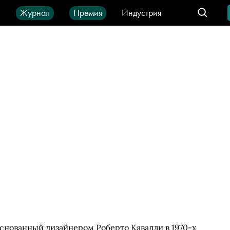
ы
Журнал
Премия
Индустрия
део
Город
IT-продукты
основанный дизайнером Роберто Кавалли в 1970-х