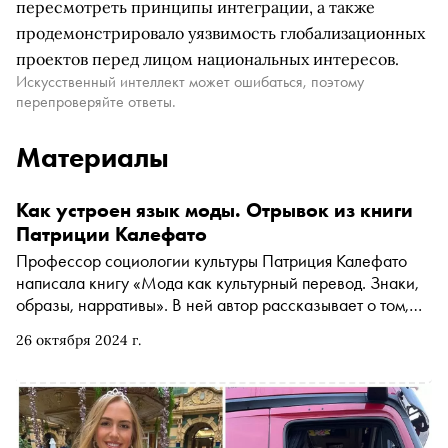
пересмотреть принципы интеграции, а также
продемонстрировало уязвимость глобализационных
проектов перед лицом национальных интересов.
Искусственный интеллект может ошибаться, поэтому
перепроверяйте ответы.
Материалы
Как устроен язык моды. Отрывок из книги
Патриции Калефато
Профессор социологии культуры Патриция Калефато
написала книгу «Мода как культурный перевод. Знаки,
образы, нарративы». В ней автор рассказывает о том,
как мода становится своеобразной точкой пересечения
26 октября 2024 г.
социокультурных явлений и с поразительной точностью
отражает современность. С разрешения издательства
«Новое литературное обозрение» «Сноб» публикует
отрывок