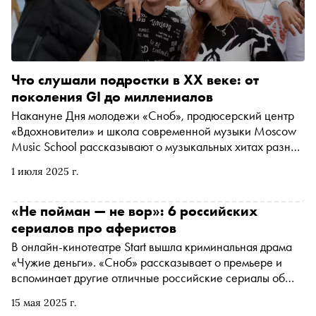
Что слушали подростки в XX веке: от
поколения GI до миллениалов
Накануне Дня молодежи «Сноб», продюсерский центр
«Вдохновители» и школа современной музыки Moscow
Music School рассказывают о музыкальных хитах разных
периодов совместно с героями документального фильма
1 июля 2025 г.
о современных подростках «Манифест мечты».
Представителям поколения зумеров предложили
послушать культовые песни последних 100 лет, обсудить
«Не пойман — не вор»: 6 российских
их и дать свою оценку. Реакции подростков особенно
сериалов про аферистов
актуально смотрятся сегодня, когда вокруг лишь
В онлайн-кинотеатре Start вышла криминальная драма
усиливается тренд на ностальгию. Фильм уже доступен
«Чужие деньги». «Сноб» рассказывает о премьере и
для просмотра в онлайн-кинотеатрах Wink и
вспоминает другие отличные российские сериалы об
«Кинопоиск», а также в соцсетях издания «Сноб»
авантюристах и аферистах, среди которых есть не
15 мая 2025 г.
только отъявленные злодеи, но и альтруисты, и Робин