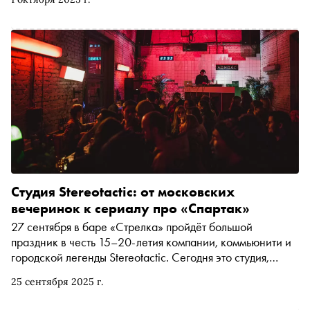
Студия Stereotactic: от московских
вечеринок к сериалу про «Спартак»
27 сентября в баре «Стрелка» пройдёт большой
праздник в честь 15–20-летия компании, коммьюнити и
городской легенды Stereotactic. Сегодня это студия,
снимающая рекламу, игровое и документальное кино, а
25 сентября 2025 г.
когда-то — трендсеттер масштабных вечеринок и
важнейшая точка притяжения городской тусовки. В