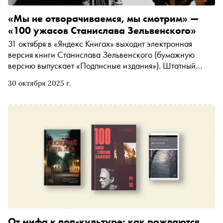
«Мы не отворачиваемся, мы смотрим» —
«100 ужасов Станислава Зельвенского»
31 октября в «Яндекс Книгах» выходит электронная
версия книги Станислава Зельвенского (бумажную
версию выпускает «Подписные издания»). Штатный
кинокритик «Кинопоиска» рассказывает о самых
30 октября 2025 г.
интересных фильмах ужасов — от «Молчания ягнят» до
«Озера Мунго» — и разбирается, зачем мы их смотрим.
«Сноб» публикует фрагмент
От мифа к поп-культуре: как рождаются