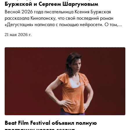
Буржской и Сергеем Шаргуновым
Весной 2026 года писательница Ксения Буржская
рассказала Кинопоиску, что свой последний роман
«Дегустация» написала с помощью нейросети. О том,
нужна ли маркировка «Написано с ИИ» и в каких
21 мая 2026 г.
случаях её следует применять, повышенных требованиях
к писателям, «книжных сериалах» и литературных
«ляпах» в мире до интернета (помните такой?) автор
«Сноба» Егор Спесивцев поговорил с самой Ксенией и
писателем, главным редактором журнала «Юность»
Сергеем Шаргуновым (к нейросетям, как и к сладкой
овсяной каше, у него сохраняется предрассудок)
Beat Film Festival объявил полную
программу нового сезона