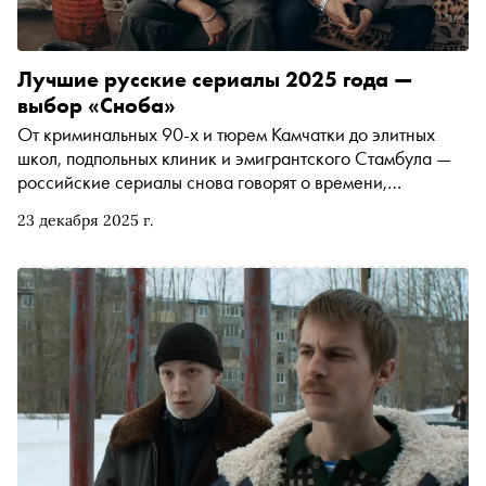
Лучшие русские сериалы 2025 года —
выбор «Сноба»
От криминальных 90-х и тюрем Камчатки до элитных
школ, подпольных клиник и эмигрантского Стамбула —
российские сериалы снова говорят о времени,
ответственности и выборе. Автор «Сноба» Александр
23 декабря 2025 г.
Юдин собрал 8 главных проектов уходящего года