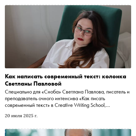
Как написать современный текст: колонка
Светланы Павловой
Специально для «Сноба» Светлана Павлова, писатель и
преподаватель очного интенсива «Как писать
современный текст» в Creative Writing School,
рассказала о том, как превращать окружающую
20 июля 2025 г.
реальность в литературу