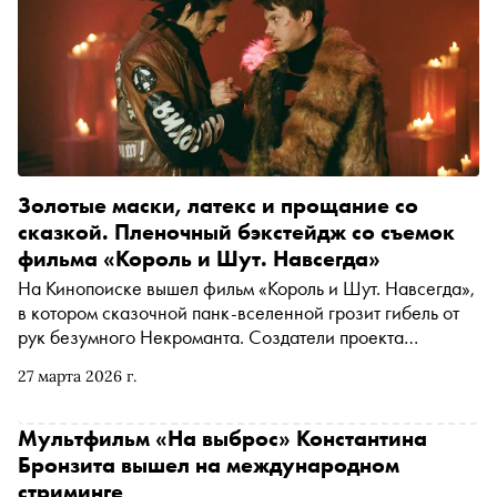
Золотые маски, латекс и прощание со
сказкой. Пленочный бэкстейдж со съемок
фильма «Король и Шут. Навсегда»
На Кинопоиске вышел фильм «Король и Шут. Навсегда»,
в котором сказочной панк-вселенной грозит гибель от
рук безумного Некроманта. Создатели проекта
поделились со «Снобом» эксклюзивными пленочными
27 марта 2026 г.
кадрами с последней смены, где снималась кульминация
картины
Мультфильм «На выброс» Константина
Бронзита вышел на международном
стриминге