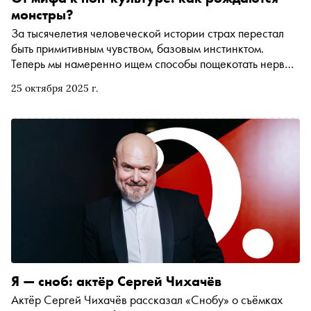
монстры?
За тысячелетия человеческой истории страх перестал
быть примитивным чувством, базовым инстинктом.
Теперь мы намеренно ищем способы пощекотать нервы
и пытаемся изучить каждого монстра, которого
25 октября 2025 г.
подкидывает поп-культура. В преддверии Хэллоуина
«Сноб» и Яндекс Книги собрали пять новинок,
исследующих чудовищ — от истории вампиров до
человеческих демонов
Я — сноб: актёр Сергей Чихачёв
Актёр Сергей Чихачёв рассказал «Снобу» о съёмках