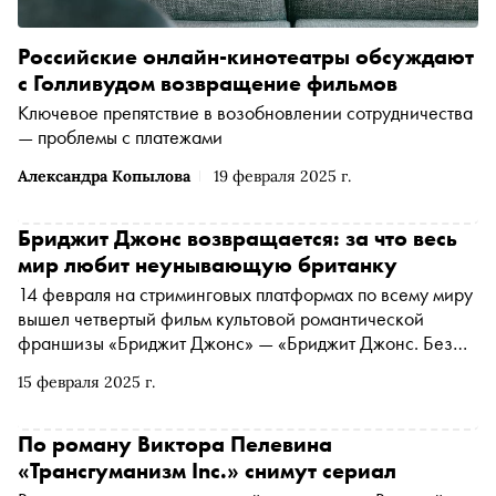
Российские онлайн-кинотеатры обсуждают
с Голливудом возвращение фильмов
Ключевое препятствие в возобновлении сотрудничества
— проблемы с платежами
Александра Копылова
19 февраля 2025 г.
Бриджит Джонс возвращается: за что весь
мир любит неунывающую британку
14 февраля на стриминговых платформах по всему миру
вышел четвертый фильм культовой романтической
франшизы «Бриджит Джонс» — «Бриджит Джонс. Без
ума от мальчишки». Специально к премьере «Сноб», при
15 февраля 2025 г.
помощи знаковых сцен и крылатых фраз из предыдущих
частей ромкома, объясняет, почему весь мир без ума от
неунывающей блондинки
По роману Виктора Пелевина
«Трансгуманизм Inc.» снимут сериал