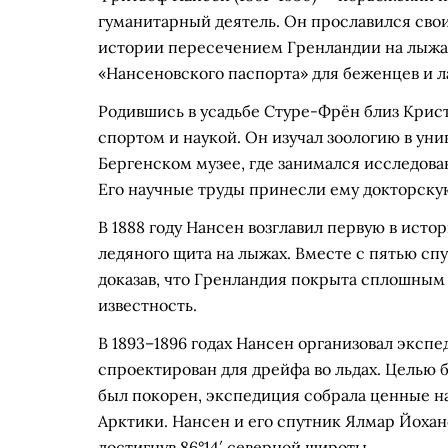
гуманитарный деятель. Он прославился свои
истории пересечением Гренландии на лыжах 
«Нансеновского паспорта» для беженцев и л
Родившись в усадьбе Стуре-Фрён близ Крист
спортом и наукой. Он изучал зоологию в уни
Бергенском музее, где занимался исследов
Его научные труды принесли ему докторскую 
В 1888 году Нансен возглавил первую в ис
ледяного щита на лыжах. Вместе с пятью сп
доказав, что Гренландия покрыта сплошным
известность.
В 1893–1896 годах Нансен организовал эксп
спроектирован для дрейфа во льдах. Целью 
был покорен, экспедиция собрала ценные н
Арктики. Нансен и его спутник Ялмар Йоха
достигнув 86°14′ северной широты.