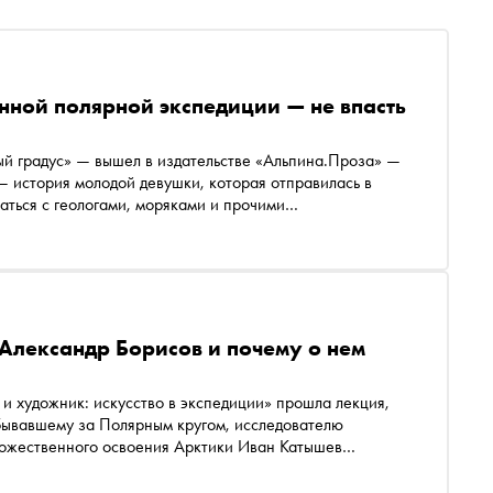
енной полярной экспедиции — не впасть
й градус» — вышел в издательстве «Альпина.Проза» —
— история молодой девушки, которая отправилась в
аться с геологами, моряками и прочими
кромная, книжная, домашняя девушка, а вокруг —
дус. «Сноб» поговорил с автором книги о том, как
е с героиней книги и с какими сложностями она лично
 Александр Борисов и почему о нем
бывавшему за Полярным кругом, исследователю
ожественного освоения Арктики Иван Катышев
ьянской семьи объездил полсвета и получил признание в
ло незаслуженно забыто