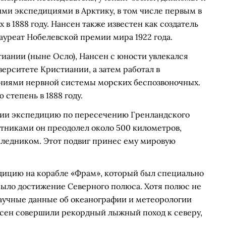
ми экспедициями в Арктику, в том числе первым в
в 1888 году. Нансен также известен как создатель
ауреат Нобелевской премии мира 1922 года.
иании (ныне Осло), Нансен с юности увлекался
верситете Кристиании, а затем работал в
аниями нервной системы морских беспозвоночных.
степень в 1888 году.
тории экспедицию по пересечению Гренландского
утниками он преодолел около 500 километров,
 ледником. Этот подвиг принес ему мировую
едицию на корабле «Фрам», который был специально
было достижение Северного полюса. Хотя полюс не
аучные данные об океанографии и метеорологии
нсен совершили рекордный лыжный поход к северу,