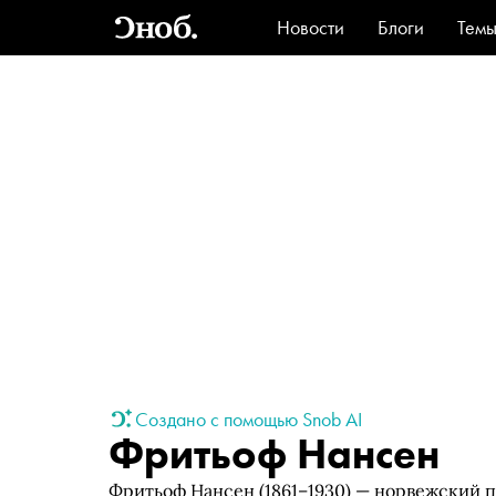
Новости
Блоги
Тем
Стиль
Ви
Создано с помощью Snob AI
Фритьоф Нансен
Фритьоф Нансен (1861–1930) — норвежский п