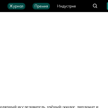
ы
Журнал
Премия
Индустрия
део
Город
IT-продукты
олярный исследователь, учёный-зоолог, дипломат и