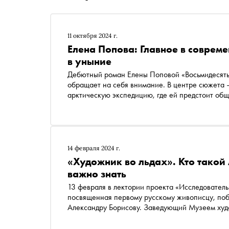
11 октября 2024 г.
Елена Попова: Главное в соврем
в уныние
Дебютный роман Елены Поповой «Восьмидесяты
обращает на себя внимание. В центре сюжета 
арктическую экспедицию, где ей предстоит общ
исследователями Арктики. Главная героиня — с
суровые мужчины и тот самый восьмидесятый гра
появилась ее дебютная работа, что общего у не
сталкивалась в экспедициях
14 февраля 2024 г.
«Художник во льдах». Кто такой
важно знать
13 февраля в лектории проекта «‎Исследователь и художник: искусство в экспедиции» прошла лекция,
посвященная первому русскому живописцу, по
Александру Борисову. Заведующий Музеем худ
рассказал о том, как выходец из простой крест
России и за ее пределами и почему его имя бы