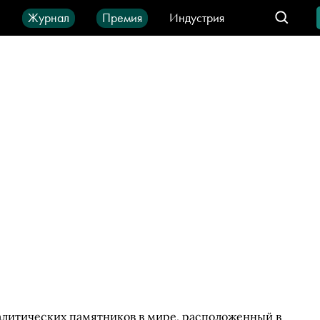
ы
Журнал
Премия
Индустрия
део
Город
IT-продукты
алитических памятников в мире, расположенный в