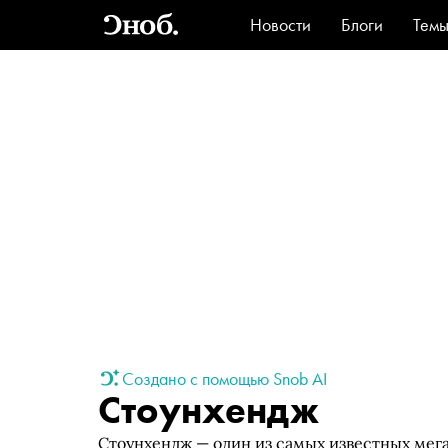
Новости
Блоги
Тем
Стиль
Ви
Создано с помощью Snob AI
Стоунхендж
Стоунхендж — один из самых известных мег