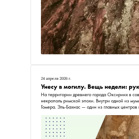
24 апреля 2026 г.
Унесу в могилу. Вещь недели: р
На территории древнего города Оксиринх в со
некрополь римской эпохи. Внутри одной из мум
Гомера. Эль-Бахнас — один из главных центров
других текстов, этот был помещён внутрь муми
находки