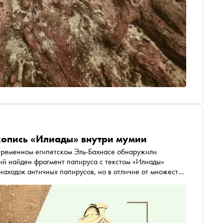
укопись «Илиады» внутри мумии
временном египетском Эль-Бахнасе обнаружили
ий найден фрагмент папируса с текстом «Илиады»
 находок античных папирусов, но в отличие от множества
и. «Сноб» вспоминает самые странные археологические