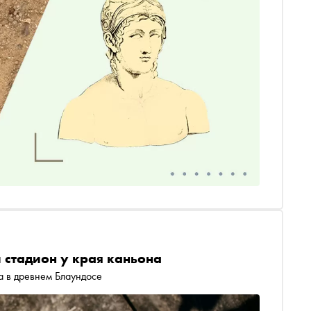
 стадион у края каньона
а в древнем Блаундосе