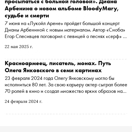
просыпаться с больной головой». Диана
Арбенина о новом альбоме BloodyMary,
судьбе и смерти
7 июня на «Лукойл Арене» пройдет большой концерт
Дианы Арбениной с новым материалом. Автор «Сноба»
Егор Спесивцев поговорил с певицей о песнях «серф» и
«линч», любимой (и нелюбимой) музыке, наркотиках,
22 мая 2025 г.
судьбе и смерти
Красноармеец, писатель, монах. Путь
Олега Янковского в семи картинах
23 февраля 2024 года Олегу Янковскому могло бы
исполниться 80 лет. За свою карьеру актер сыграл более
70 ролей в кино и создал множество ярких образов на
театральной сцене. Народный артист СССР успел
24 февраля 2024 г.
поработать с такими легендами, как Андрей Тарковский
и Марк Захаров, стать лауреатом двух Государственных
премий РФ, получить премии «ТЭФИ», «Ника» и
«Золотой Орел». «Сноб» собрал семь выдающихся
фильмов Янковского, по которым можно проследить его