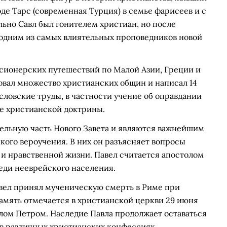
оде Тарс (современная Турция) в семье фарисеев и с
ьно Савл был гонителем христиан, но после
 одним из самых влиятельных проповедников новой
сионерских путешествий по Малой Азии, Греции и
вал множество христианских общин и написал 14
словские труды, в частности учение об оправдании
ие христианской доктрины.
тельную часть Нового Завета и являются важнейшим
ого вероучения. В них он разъясняет вопросы
а и нравственной жизни. Павел считается апостолом
реди нееврейского населения.
вел принял мученическую смерть в Риме при
память отмечается в христианской церкви 29 июня
лом Петром. Наследие Павла продолжает оставаться
 в различных христианских конфессиях.