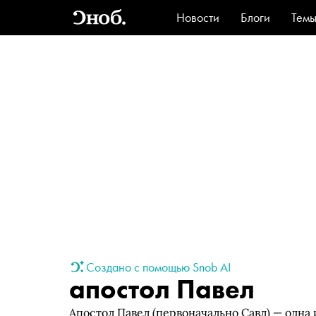
Новости
Блоги
Тем
Стиль
Ви
Создано с помощью Snob AI
апостол Павел
Апостол Павел (первоначально Савл) — одна