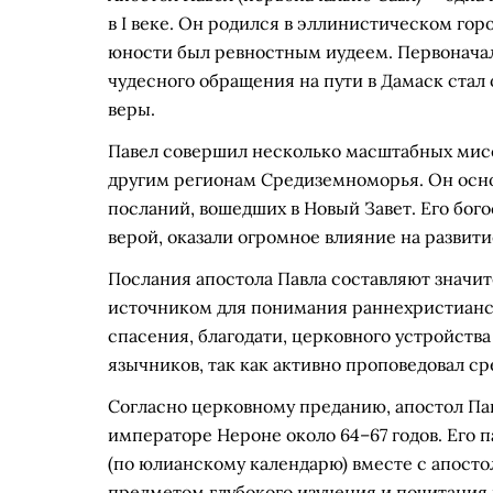
в I веке. Он родился в эллинистическом гор
юности был ревностным иудеем. Первоначал
чудесного обращения на пути в Дамаск стал
веры.
Павел совершил несколько масштабных мис
другим регионам Средиземноморья. Он осно
посланий, вошедших в Новый Завет. Его бого
верой, оказали огромное влияние на развит
Послания апостола Павла составляют значи
источником для понимания раннехристианск
спасения, благодати, церковного устройств
язычников, так как активно проповедовал с
Согласно церковному преданию, апостол Па
императоре Нероне около 64–67 годов. Его 
(по юлианскому календарю) вместе с апосто
предметом глубокого изучения и почитания