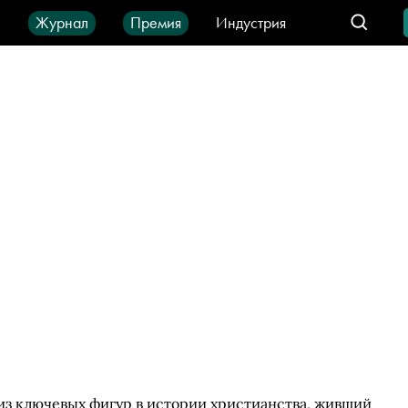
ы
Журнал
Премия
Индустрия
део
Город
IT-продукты
 из ключевых фигур в истории христианства, живший