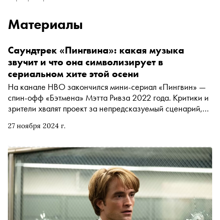
Материалы
Саундтрек «Пингвина»: какая музыка
звучит и что она символизирует в
сериальном хите этой осени
На канале HBO закончился мини-сериал «Пингвин» —
спин-офф «Бэтмена» Мэтта Ривза 2022 года. Критики и
зрители хвалят проект за непредсказуемый сценарий,
невероятное преображение Колина Фаррелла,
27 ноября 2024 г.
выдающуюся актерскую работу Кристин Милиоти, а
также тщательно продуманный и подобранный
саундтрек. Сериал плотно укомплектован знаковыми
хитами независимой сцены 1980-х, умело
разбавленными джаз-поп-стандартами и недавними
инди-хитами, а каждая его серия заканчивается
подзабытой, но от этого не менее впечатляющей песней.
«Сноб» решил разобрать саундтрек «Пингвина» и
выбрать главные элементы его музыкальной