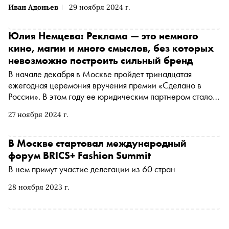
Иван Адоньев
29 ноября 2024 г.
Юлия Немцева: Реклама — это немного
кино, магии и много смыслов, без которых
невозможно построить сильный бренд
В начале декабря в Москве пройдет тринадцатая
ежегодная церемония вручения премии «Сделано в
России». В этом году ее юридическим партнером стало
агентство AdConsul. «Сноб» пообщался с его
27 ноября 2024 г.
управляющим партнером, экспертом по вопросам
рекламного и медийного права Юлией Немцевой — о
пути из корпорации в собственное дело и специфике
В Москве стартовал международный
рекламного рынка в части экспертизы и размещения
форум BRICS+ Fashion Summit
рекламы сложных объектов
В нем примут участие делегации из 60 стран
28 ноября 2023 г.