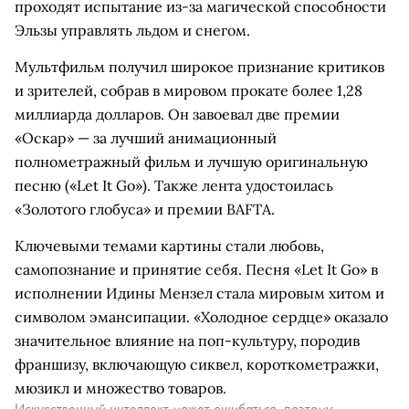
проходят испытание из-за магической способности
Эльзы управлять льдом и снегом.
Мультфильм получил широкое признание критиков
и зрителей, собрав в мировом прокате более 1,28
миллиарда долларов. Он завоевал две премии
«Оскар» — за лучший анимационный
полнометражный фильм и лучшую оригинальную
песню («Let It Go»). Также лента удостоилась
«Золотого глобуса» и премии BAFTA.
Ключевыми темами картины стали любовь,
самопознание и принятие себя. Песня «Let It Go» в
исполнении Идины Мензел стала мировым хитом и
символом эмансипации. «Холодное сердце» оказало
значительное влияние на поп-культуру, породив
франшизу, включающую сиквел, короткометражки,
мюзикл и множество товаров.
Искусственный интеллект может ошибаться, поэтому