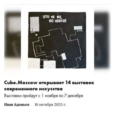
нетороплива, и это касается даже, казалось бы, самых
прогрессивных и открытых новому сфер деятельности —
в том числе арт-среды. Автор «Сноба» Катерина
Алабина спросила у пяти художниц, сталкивались ли они
в своей карьере с чем-то, с чем не столкнулся бы
мужчина, и что изменилось с тех пор
Cube.Moscow открывает 14 выставок
современного искусства
Выставки пройдут с 1 ноября по 7 декабря
Иван Адоньев
16 октября 2025 г.