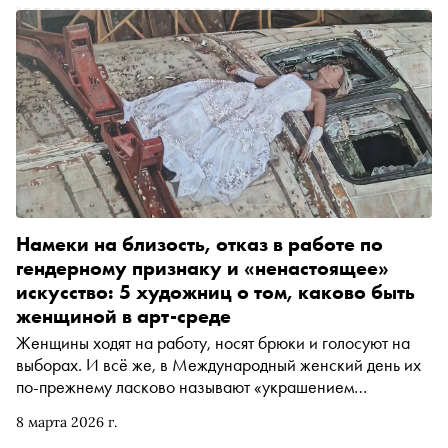
прошел пять стадий принятия. О том, как внутреннее
наполнение влияет на художественный язык, почему не
нужно делить мир на черно-белый и зачем автору с
опытом более 20 лет выходить из зоны комфорта, Катя
рассказала в интервью «Снобу»
Намеки на близость, отказ в работе по
гендерному признаку и «ненастоящее»
искусство: 5 художниц о том, каково быть
женщиной в арт-среде
Женщины ходят на работу, носят брюки и голосуют на
выборах. И всё же, в Международный женский день их
по-прежнему ласково называют «украшением
коллектива», а поздравляют почему-то с праздником
8 марта 2026 г.
«весны и красоты». Новая этика, как правило,