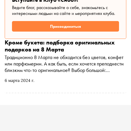
Ведите блог, рассказывайте о себе, знакомьтесь с
интересными людьми на сайте и мероприятиях клуба.
Присоединиться
Кроме букета: подборка оригинальных
подарков на 8 Марта
Традиционно 8 Марта не обходится без цветов, конфет
или парфюмерии. А как быть, если хочется преподнести
близким что-то оригинальное? Выбор большой:
аксессуары от лучших российских брендов, предметы
6 марта 2024 г.
интерьерного декора, созданные современными
дизайнерами, уникальные арт-объекты. «Сноб»
составил подборку небанальных подарков, которые
точно способны удивить.