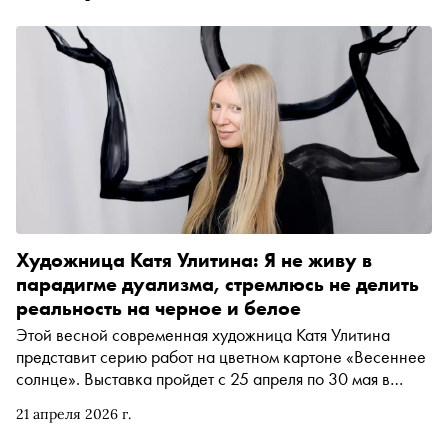
Художница Катя Улитина: Я не живу в
парадигме дуализма, стремлюсь не делить
реальность на черное и белое
Этой весной современная художница Катя Улитина
представит серию работ на цветном картоне «Весеннее
солнце». Выставка пройдет с 25 апреля по 30 мая в
глэмпинге Villy Uley. Проект получился очень личным,
21 апреля 2026 г.
посвященным женской дружбе и способности
«восставать» из пепла. А еще, в буквальном смысле,