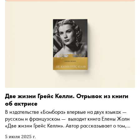
Две жизни Грейс Келли. Отрывок из книги
об актрисе
В издательстве «Бомбора» впервые на двух языках —
русском и французском — выходит книга Елены Жоли
«Две жизни Грейс Келли». Автор рассказывает о том,
как развивалась актерская карьера Грейс Келли и каким
5 июля 2025 г.
образом поменялась ее жизнь после свадьбы с принцем