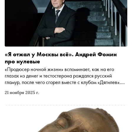
«Я отжал у Москвы всё». Андрей Фомин
про нулевые
«Продюсер ночной жизни» вспоминает, как на его
глазах из денег и тестостерона рождался русский
гламур, после чего сгорел вместе с клубом «Дягилев».
Беседовавшая с Фоминым Когершын Сагиева
21 ноября 2025 г.
предупреждает: здесь объективация в каждом слове. Но
уж какая эпоха — такие и слова