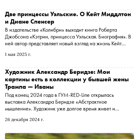
Монако Ренье III. «Сноб» публикует отрывок
Две принцессы Уэльские. О Кейт Миддлтон
и Диане Спенсер
В издательстве «Колибри» выходит книга Роберта
Джобсона «Кэтрин, принцесса Уэльская. Биография». В
ней автор представляет новый взгляд на жизнь Кейт
Миддлтон: ее биография рассказана не как
1 мая 2025 г.
современная сказка, а как история с драматичным
сюжетом. Джобсон пишет о том, что помогло принцессе
завоевать любовь британцев и избежать сравнений с
Художник Александр Беридзе: Мои
принцессой Дианой. «Сноб» публикует отрывок
картины есть в коллекции у бывшей жены
Трампа — Иваны
Под конец 2024 года в ГУМ-RED-Line открылась
выставка Александра Беридзе «Абстрактное
мышление». Художник уже долгое время живет и
работает в Париже, а его произведения известны всему
26 декабря 2024 г.
миру и находятся в частных коллекциях первых лиц, в том
числе у бывшей жены президента США Иваны Трамп.
Но наибольший интерес к ним проявляют ученые: по их