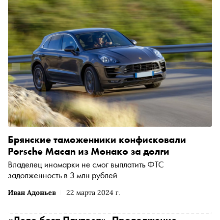
мнению, Беридзе, сам того не подозревая, смог точно
изобразить путешествие мысли в человеческом мозгу.
«Сноб» пообщался с Александром о связи искусства и
науки, наплыве российских художников во Францию и
порядке в мастерской
Брянские таможенники конфисковали
Porsche Macan из Монако за долги
Владелец иномарки не смог выплатить ФТС
задолженность в 3 млн рублей
Иван Адоньев
22 марта 2024 г.
«Дело бога Плутоса». Продолжение