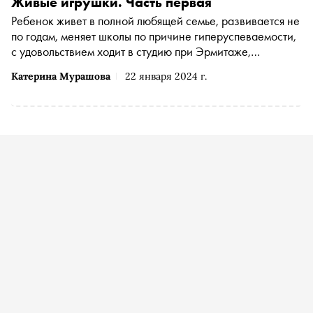
Живые игрушки. Часть первая
Ребенок живет в полной любящей семье, развивается не
по годам, меняет школы по причине гиперуспеваемости,
с удовольствием ходит в студию при Эрмитаже,
занимается теннисом, изучает французский и
Катерина Мурашова
22 января 2024 г.
архитектуру. Катерина Мурашова объясняет, почему эта
идиллия заканчивается визитом родителей к психологу