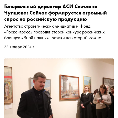
Генеральный директор АСИ Светлана
Чупшева: Сейчас формируется огромный
спрос на российскую продукцию
Агентство стратегических инициатив и Фонд
«Росконгресс» проводят второй конкурс российских
брендов «Знай наших» , заявки на который можно
прислать до 31 января. Генеральный директор АСИ
22 января 2024 г.
Светлана Чупшева рассказала «Снобу» о том, какие
меры поддержки получат наиболее интересные
конкурсанты, почему торговые сети и маркетплейсы
заинтересованы в российских брендах и чему стоит
научиться отечественным производителям в первую
очередь