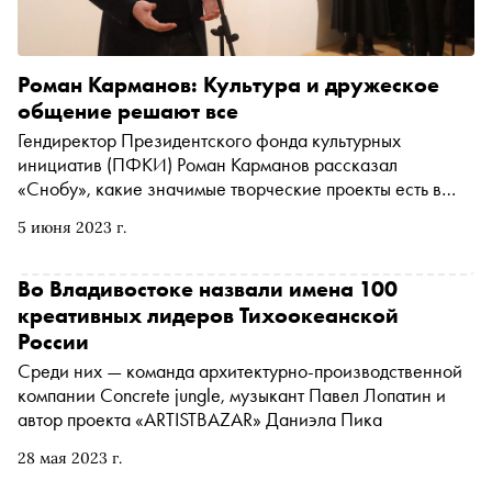
Роман Карманов: Культура и дружеское
общение решают все
Гендиректор Президентского фонда культурных
инициатив (ПФКИ) Роман Карманов рассказал
«Снобу», какие значимые творческие проекты есть в
России, каких инициатив не хватает и насколько русская
5 июня 2023 г.
культура сегодня востребована на Западе
Во Владивостоке назвали имена 100
креативных лидеров Тихоокеанской
России
Среди них — команда архитектурно-производственной
компании Concrete jungle, музыкант Павел Лопатин и
автор проекта «ARTISTBAZAR» Даниэла Пика
28 мая 2023 г.