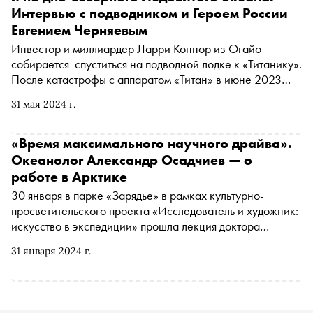
Интервью с подводником и Героем России
Евгением Черняевым
Инвестор и миллиардер Ларри Коннор из Огайо
собирается спуститься на подводной лодке к «Титанику».
После катастрофы с аппаратом «Титан» в июне 2023
года он хочет доказать, что такие погружения могут быть
31 мая 2024 г.
безопасными. Подводник Евгений Черняев погружался к
«непотопляемому» и самому большому лайнеру начала
ХХ века больше 80 раз и принимал участие в съемках
«Время максимального научного драйва».
фильма Джеймса Кэмерона. В интервью «Снобу» Герой
Океанолог Александр Осадчиев — о
России рассказал, как познакомился со знаменитым
работе в Арктике
режиссером, правдивы ли мифы о Бермудском
30 января в парке «Зарядье» в рамках культурно-
треугольнике и почему на самом деле затонул батискаф
просветительского проекта «‎Исследователь и художник:
«Титан»
искусство в экспедиции» прошла лекция доктора
физико-математических наук Александра Осадчиева.
31 января 2024 г.
Ведущий научный сотрудник Института океанологии
РАН рассказал о работе в Арктике, устройстве научно-
исследовательского судна и зарплате ученых.
Подробности — в материале «Сноба»