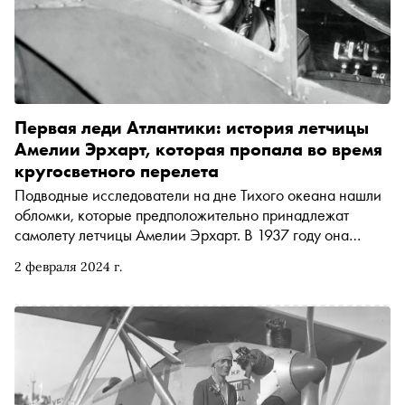
Первая леди Атлантики: история летчицы
Амелии Эрхарт, которая пропала во время
кругосветного перелета
Подводные исследователи на дне Тихого океана нашли
обломки, которые предположительно принадлежат
самолету летчицы Амелии Эрхарт. В 1937 году она
бесследно пропала при попытке совершить
2 февраля 2024 г.
кругосветный полет. Как американка из бедной семьи
стала первой женщиной-пилотом, перелетевшей
Атлантический океан, и каким был ее последний полет
— в материале «Сноба»