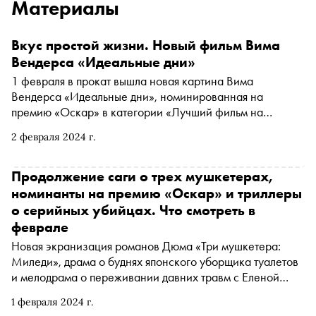
Материалы
Вкус простой жизни. Новый фильм Вима
Вендерса «Идеальные дни»
1 февраля в прокат вышла новая картина Вима
Вендерса «Идеальные дни», номинированная на
премию «Оскар» в категории «Лучший фильм на
иностранном языке». Немец Вендерс отправился в
2 февраля 2024 г.
Японию, чтобы влюбленными глазами запечатлеть
скрытую гармонию Токио. О том, как автору удалось не
уйти в экзотизацию чужой культуры, — в материале
Продолжение саги о трех мушкетерах,
«Сноба»
номинанты на премию «Оскар» и триллеры
о серийных убийцах. Что смотреть в
феврале
Новая экранизация романов Дюма «Три мушкетера:
Миледи», драма о буднях японского уборщика туалетов
и мелодрама о переживании давних травм с Еленой
Яковлевой. «Сноб» выбрал самые интересные проекты
1 февраля 2024 г.
конца зимы